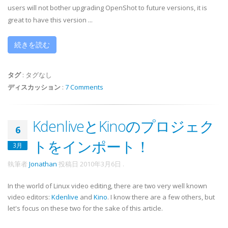
users will not bother upgrading OpenShot to future versions, it is
great to have this version ...
続きを読む
タグ
:
タグなし
ディスカッション
:
7 Comments
KdenliveとKinoのプロジェク
6
トをインポート！
3月
執筆者
Jonathan
投稿日
2010年3月6日
.
In the world of Linux video editing, there are two very well known
video editors:
Kdenlive
and
Kino
. I know there are a few others, but
let's focus on these two for the sake of this article.