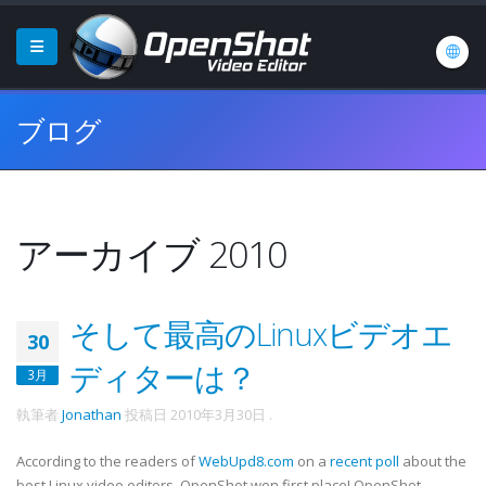
ブログ
アーカイブ 2010
そして最高のLinuxビデオエ
30
ディターは？
3月
執筆者
Jonathan
投稿日
2010年3月30日
.
According to the readers of
WebUpd8.com
on a
recent poll
about the
best Linux video editors, OpenShot won first place! OpenShot