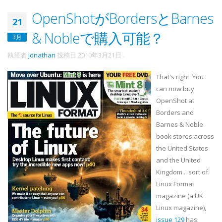
OpenShotがBordersとBarnes
21
& Nobleで購入可能？
3月
執筆者
Jonathan
投稿日
2010年3月21日
.
That's right. You
can now buy
OpenShot
at
Borders and
Barnes & Noble
book stores across
the United States
and the United
Kingdom... sort of.
Linux Format
magazine (a UK
Linux magazine),
issue 129
has