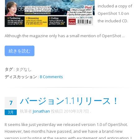
included a copy of
OpenShot
1.0 on
the included CD.
Although the magazine only has a small mention of
OpenShot
...
続きを読む
タグ
:
タグなし
ディスカッション
:
8 Comments
バージョン1.1リリース！
7
執筆者
Jonathan
投稿日
2010年3月7日
.
3月
It seems like just yesterday we released version 1.0 of OpenShot.
However, two months have passed, and we have a brand new
version just busting at the seams with excitement and anticipation. I