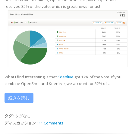
received 35% of the vote, which is great news for us!
What I find interesting is that
Kdenlive
got 17% of the vote. If you
combine OpenShot and Kdenlive, we account for 52% of ...
続きを読む
タグ
:
タグなし
ディスカッション
:
11 Comments