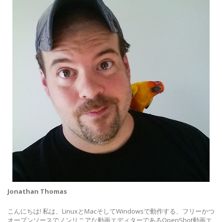
Jonathan Thomas
こんにちは! 私は、LinuxとMacそしてWindowsで動作する、フリーかつ
オープンソースでノンリニアな動画エディターであるOpenShot動画エ