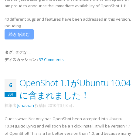
am proud to announce the immediate availability of OpenShot 1.1!
40 different bugs and features have been addressed in this version,
including ...
続きを読む
タグ
:
タグなし
ディスカッション
:
37 Comments
OpenShot 1.1がUbuntu 10.04
6
に含まれました！
3月
執筆者
Jonathan
投稿日
2010年3月6日
.
Guess what! Not only has OpenShot been accepted into Ubuntu
10.04 (Lucid Lynx) and will soon be a 1 click install, it will be version 1.1
of OpenShot! This is a far better version than 1.0, and because many