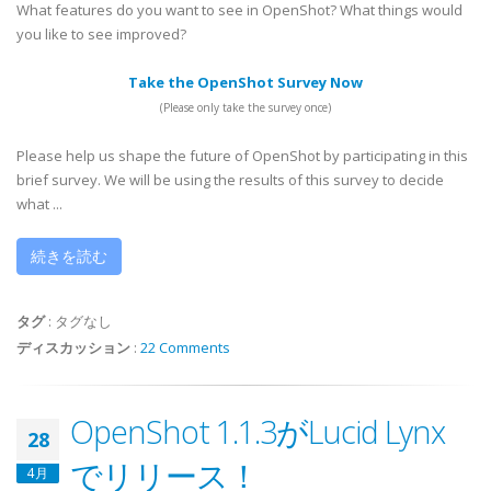
What features do you want to see in OpenShot? What things would
you like to see improved?
Take the OpenShot Survey Now
(Please only take the survey once)
Please help us shape the future of OpenShot by participating in this
brief survey. We will be using the results of this survey to decide
what ...
続きを読む
タグ
:
タグなし
ディスカッション
:
22 Comments
OpenShot 1.1.3がLucid Lynx
28
でリリース！
4月