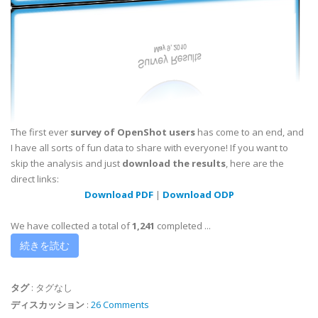
The first ever
survey of OpenShot users
has come to an end, and
I have all sorts of fun data to share with everyone! If you want to
skip the analysis and just
download the results
, here are the
direct links:
Download PDF
|
Download ODP
We have collected a total of
1,241
completed ...
続きを読む
タグ
:
タグなし
ディスカッション
:
26 Comments