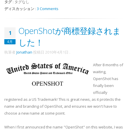
タグ
:
タグなし
ディスカッション
:
3 Comments
OpenShotが商標登録されま
1
した！
4月
執筆者
Jonathan
投稿日
2010年4月1日
.
After 8 months of
waiting,
OpenShot has
finally been
officially
registered as a US Trademark! This is great news, as it protects the
name and branding of OpenShot, and ensures we won't have to
choose a new name at some point.
When I first announced the name "OpenShot" on this website, I was