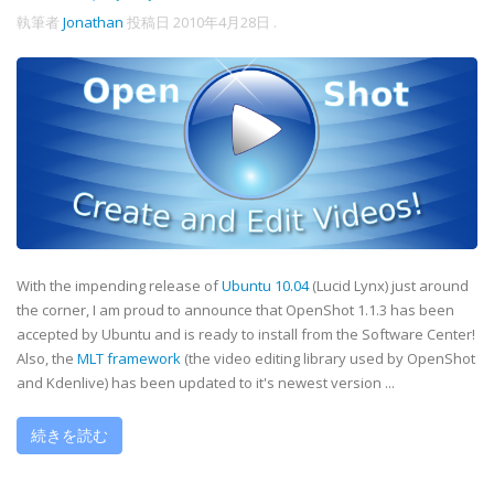
執筆者
Jonathan
投稿日
2010年4月28日
.
With the impending release of
Ubuntu 10.04
(Lucid Lynx) just around
the corner, I am proud to announce that OpenShot 1.1.3 has been
accepted by Ubuntu and is ready to install from the Software Center!
Also, the
MLT framework
(the video editing library used by OpenShot
and Kdenlive) has been updated to it's newest version ...
続きを読む