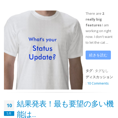
There are
2
really big
features
I am
working on right
now. I don't want
to let the cat ...
続きを読む
タグ
:
タグなし
ディスカッション
:
10 Comments
結果発表！最も要望の多い機
10
能は...
5月