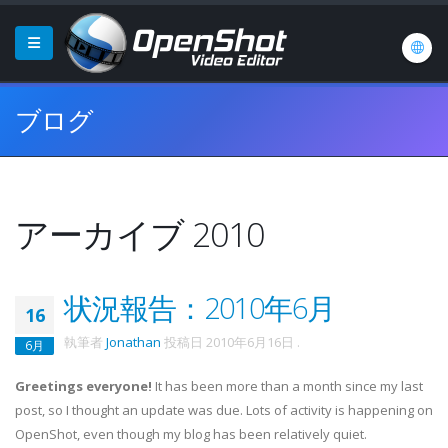
ブログ
アーカイブ 2010
状況報告：2010年6月
16
執筆者
Jonathan
投稿日
2010年6月16日
.
6月
Greetings everyone!
It has been more than a month since my last
post, so I thought an update was due. Lots of activity is happening on
OpenShot
, even though my blog has been relatively quiet.