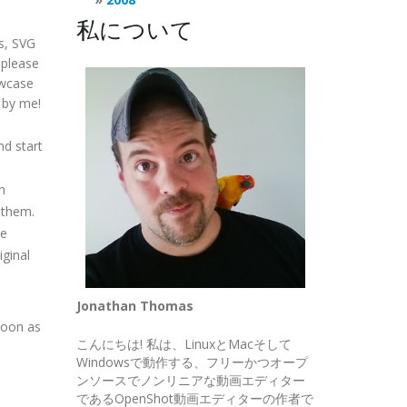
私について
es, SVG
 please
owcase
 by me!
d start
n
 them.
le
iginal
Jonathan Thomas
soon as
こんにちは! 私は、LinuxとMacそして
Windowsで動作する、フリーかつオープ
ンソースでノンリニアな動画エディター
であるOpenShot動画エディターの作者で