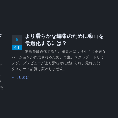
フ
より滑らかな編集のために動画を
6
、
最適化するには？
4月
動画を最適化すると、編集用により小さく高速な
バージョンが作成されるため、再生、スクラブ、トリミ
、
ング、プレビューがより滑らかに感じられ、最終的なエ
た
クスポート品質は変わりません。...
ン
もっと読む
使
 を