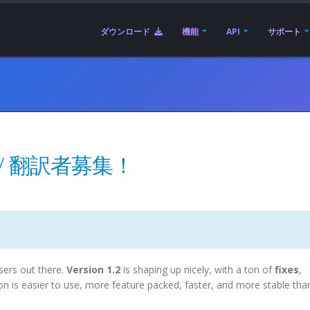
ダウンロード
機能
API
サポート
/ 翻訳者募集！
sers out there.
Version 1.2
is shaping up nicely, with a ton of
fixes
,
ion is easier to use, more feature packed, faster, and more stable tha