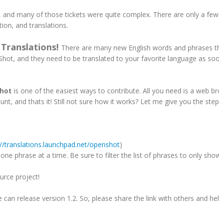
 and many of those tickets were quite complex. There are only a few
ion, and translations.
Translations!
.
There are many new English words and phrases t
ot, and they need to be translated to your favorite language as so
Shot
is one of the easiest ways to contribute. All you need is a web b
t, and thats it! Still not sure how it works? Let me give you the step
://translations.launchpad.net/openshot
)
one phrase at a time. Be sure to filter the list of phrases to only sho
urce project!
 can release version 1.2. So, please share the link with others and he