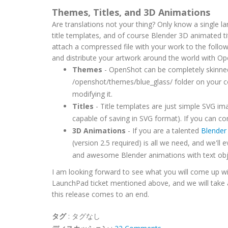
Themes, Titles, and 3D Animations
Are translations not your thing? Only know a single l
title templates, and of course Blender 3D animated tit
attach a compressed file with your work to the follo
and distribute your artwork around the world with Op
Themes
- OpenShot can be completely skinned
/openshot/themes/blue_glass/ folder on your 
modifying it.
Titles
- Title templates are just simple SVG im
capable of saving in SVG format). If you can co
3D Animations
- If you are a talented
Blender
(version 2.5 required) is all we need, and we'l
and awesome Blender animations with text obj
I am looking forward to see what you will come up wi
LaunchPad ticket mentioned above, and we will take a
this release comes to an end.
タグ
:
タグなし