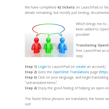
We have completed
42 tickets
on LaunchPad so far,
details remaining, but mostly just testing, documentat
Which brings me to..
been added to OpenSh
possible!
Translating Open
free LaunchPad accoun
step:
Step 1)
Login
to LaunchPad (or
create
an account)
Step 2)
Goto the
OpenShot Translations
page (
https
Step 3)
Click on your language, and begin translating 
"untranslated items".
Step 4)
Enjoy the good feeling of helping an open-so
The faster these phrases are translated, the faster we
out!