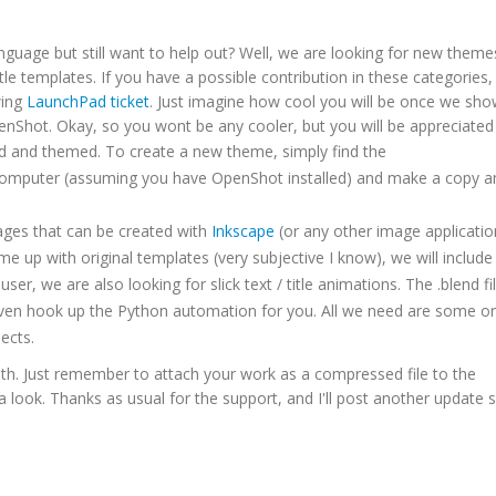
anguage but still want to help out? Well, we are looking for new them
le templates. If you have a possible contribution in these categories,
wing
LaunchPad ticket
. Just imagine how cool you will be once we sh
enShot. Okay, so you wont be any cooler, but you will be appreciated
 and themed. To create a new theme, simply find the
computer (assuming you have OpenShot installed) and make a copy an
ages that can be created with
Inkscape
(or any other image applicatio
me up with original templates (very subjective I know), we will include
user, we are also looking for slick text / title animations. The .blend fi
l even hook up the Python automation for you. All we need are some or
ects.
th. Just remember to attach your work as a compressed file to the
 look. Thanks as usual for the support, and I'll post another update 