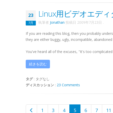
Linux用ビデオエデ
23
執筆者
Jonathan
投稿日
2009年7月23日
.
7月
If you are reading this blog, then you probably under
they are either buggy, ugly, incompatible, abandoned 
You've heard all of the excuses, "It's too complicated f
続きを読む
タグ
:
タグなし
ディスカッション
:
23 Comments
1
3
4
5
6
7
11