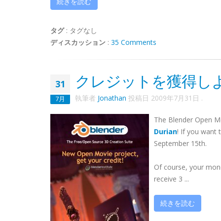
続きを読む
タグ
:
タグなし
ディスカッション
:
35 Comments
クレジットを獲得しよう！
31
執筆者
Jonathan
投稿日
2009年7月31日
.
7月
The Blender Open Movi
Durian
! If you want
September 15th.
Of course, your money
receive 3 ...
続きを読む