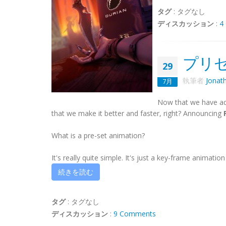
タグ
:
タグなし
ディスカッション
:
4
プリ
29
執筆者
Jonat
7月
Now that we have adde
that we make it better and faster, right? Announcing
What is a pre-set animation?
It's really quite simple. It's just a key-frame animatio
続きを読む
タグ
:
タグなし
ディスカッション
:
9 Comments