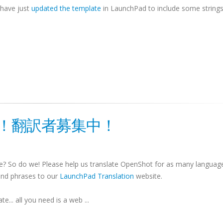
I have just
updated the template
in LaunchPad to include some strings
allo！翻訳者募集中！
e? So do we! Please help us translate OpenShot for as many languag
 and phrases to our
LaunchPad Translation
website.
... all you need is a web ...