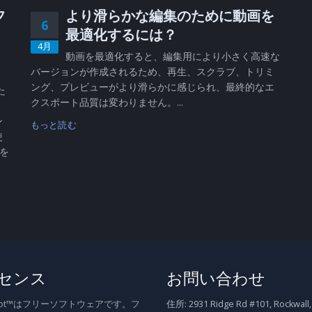
フ
より滑らかな編集のために動画を
6
、
最適化するには？
4月
動画を最適化すると、編集用により小さく高速な
バージョンが作成されるため、再生、スクラブ、トリミ
、
ング、プレビューがより滑らかに感じられ、最終的なエ
た
クスポート品質は変わりません。...
ン
もっと読む
使
 を
センス
お問い合わせ
Shot™はフリーソフトウェアです。フ
住所:
2931 Ridge Rd #101, Rockwall,