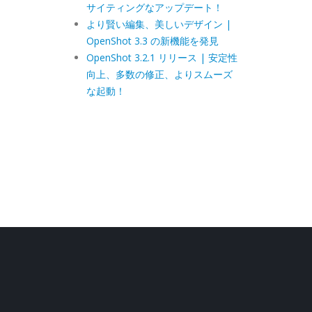
サイティングなアップデート！
より賢い編集、美しいデザイン |
OpenShot 3.3 の新機能を発見
OpenShot 3.2.1 リリース | 安定性
向上、多数の修正、よりスムーズ
な起動！