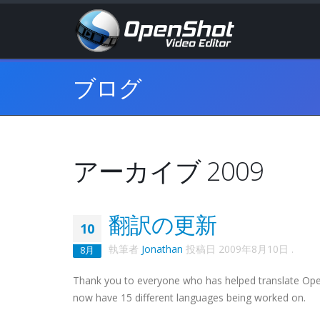
ブログ
アーカイブ 2009
翻訳の更新
10
執筆者
Jonathan
投稿日
2009年8月10日
.
8月
Thank you to everyone who has helped translate Ope
now have 15 different languages being worked on.