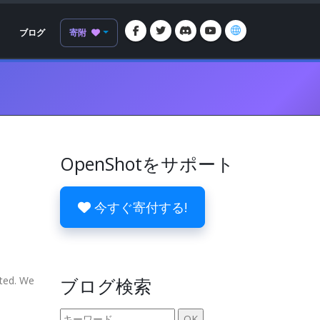
ブログ
寄附
OpenShotをサポート
今すぐ寄付する!
ted. We
ブログ検索