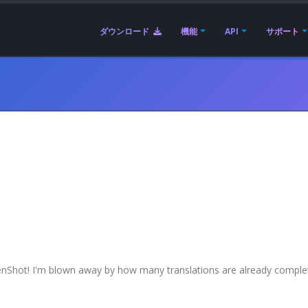
ダウンロード
機能
API
サポート
nShot! I'm blown away by how many translations are already comple