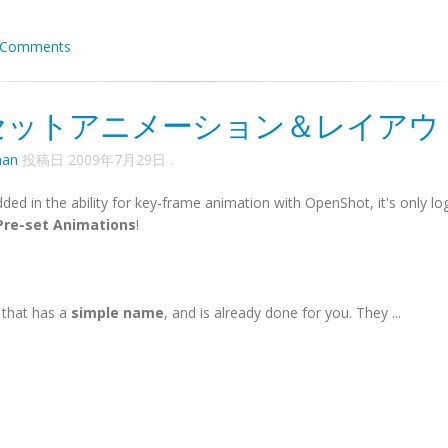
 Comments
セットアニメーション＆レイアウ
han
投稿日
2009年7月29日
.
d in the ability for key-frame animation with OpenShot, it's only log
Pre-set Animations
!
n that has a
simple name
, and is already done for you. They ...