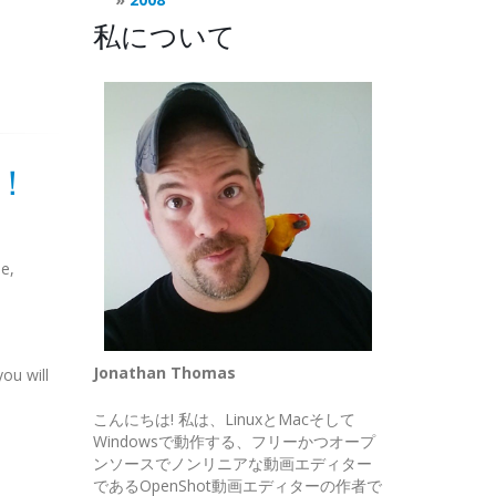
私について
う！
ie,
Jonathan Thomas
ou will
こんにちは! 私は、LinuxとMacそして
Windowsで動作する、フリーかつオープ
ンソースでノンリニアな動画エディター
であるOpenShot動画エディターの作者で