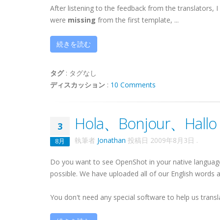
After listening to the feedback from the translators, 
were
missing
from the first template, ...
続きを読む
タグ
:
タグなし
ディスカッション
:
10 Comments
Hola、Bonjour、H
3
執筆者
Jonathan
投稿日
2009年8月3日
.
8月
Do you want to see OpenShot in your native languag
possible. We have uploaded all of our English words
You don't need any special software to help us translate