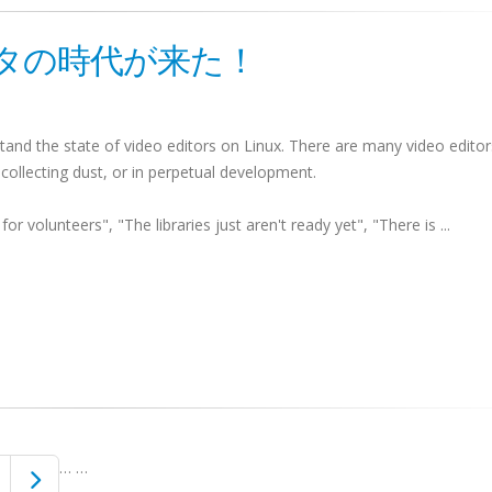
ィタの時代が来た！
stand the state of video editors on Linux. There are many video editor
collecting dust, or in perpetual development.
or volunteers", "The libraries just aren't ready yet", "There is ...
…
…