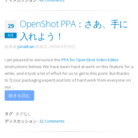
ディスカッション
:
43 Comments
OpenShot PPA：さあ、手に
29
入れよう！
9月
執筆者
Jonathan
投稿日
2009年9月29日
.
I am pleased to announce the
PPA for OpenShot Video Editor
(instructions below). We have been hard at work on this feature for a
while, and it took a lot of effort for us to get to this point. But thanks
to TJ (our packaging expert) and lots of hard work from everyone on
our ...
続きを読む
タグ
:
タグなし
ディスカッション
:
32 Comments