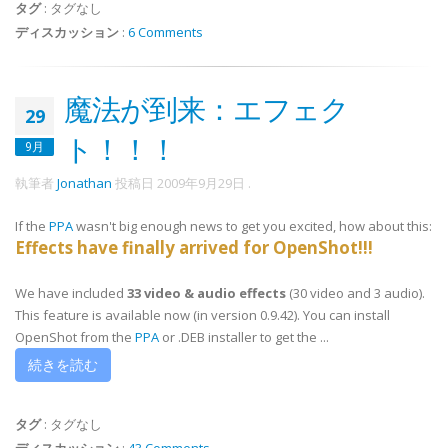
タグ
:
タグなし
ディスカッション
:
6 Comments
魔法が到来：エフェク
29
ト！！！
9月
執筆者
Jonathan
投稿日
2009年9月29日
.
If the
PPA
wasn't big enough news to get you excited, how about this:
Effects have finally arrived for OpenShot!!!
We have included
33
video & audio effects
(30 video and 3 audio).
This feature is available now (in version 0.9.42). You can install
OpenShot from the
PPA
or .DEB installer to get the ...
続きを読む
タグ
:
タグなし