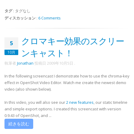
タグ
:
タグなし
ディスカッション
:
6 Comments
クロマキー効果のスクリー
5
ンキャスト！
10月
執筆者
Jonathan
投稿日
2009年10月5日
.
In the following screencast I demonstrate how to use the chroma-key
effect in OpenShot Video Editor. Watch me create the newest demo
video (also shown below).
In this video, you will also see our
2 new features
, our static timeline
and simple export options. I created this screencast with version
0.9.43 of OpenShot, and ...
続きを読む