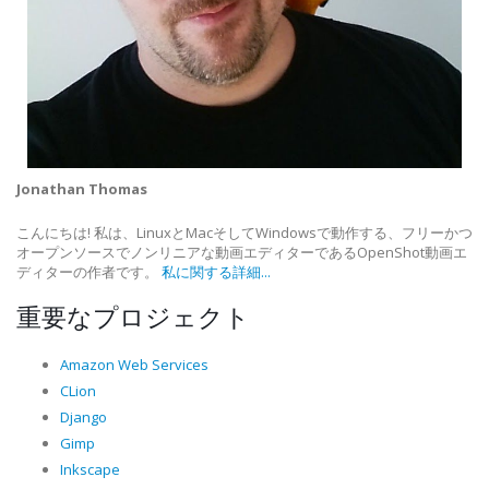
Jonathan Thomas
こんにちは! 私は、LinuxとMacそしてWindowsで動作する、フリーかつ
オープンソースでノンリニアな動画エディターであるOpenShot動画エ
ディターの作者です。
私に関する詳細...
重要なプロジェクト
Amazon Web Services
CLion
Django
Gimp
Inkscape