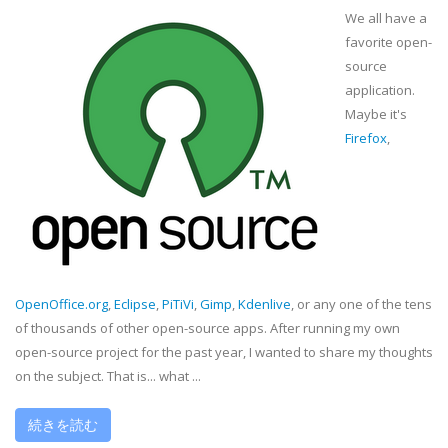
We all have a
favorite open-
source
application.
Maybe it's
Firefox
,
OpenOffice.org
,
Eclipse
,
PiTiVi
,
Gimp
,
Kdenlive
, or any one of the tens
of thousands of other open-source apps. After running my own
open-source project for the past year, I wanted to share my thoughts
on the subject. That is... what ...
続きを読む