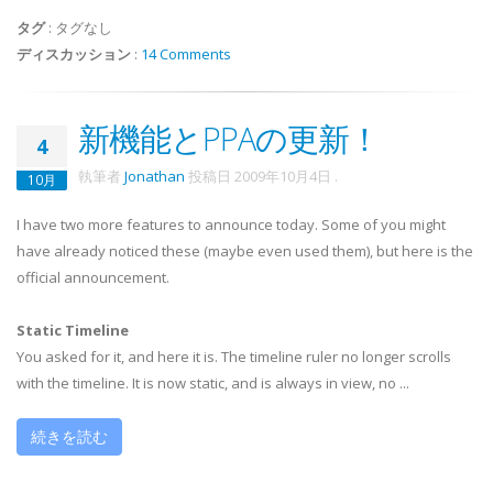
タグ
:
タグなし
ディスカッション
:
14 Comments
新機能とPPAの更新！
4
執筆者
Jonathan
投稿日
2009年10月4日
.
10月
I have two more features to announce today. Some of you might
have already noticed these (maybe even used them), but here is the
official announcement.
Static Timeline
You asked for it, and here it is. The timeline ruler no longer scrolls
with the timeline. It is now static, and is always in view, no ...
続きを読む