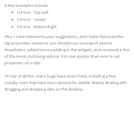
A few examples include:
1/4 Size - Top Left
1/4 Size - Center
1/4 Size - Bottom Right
Also, I have listened to your suggestions, and I have improved the
clip properties screen to use checkboxes instead of yes/no
dropdowns, added more padding to the widgets, and renamed a few
of the more confusing options. It is now quicker than ever to set
properties on a clip!
On top of all this, many bugs have been fixed, including a few
sneaky ones that have been around for awhile. Mainly dealing with
dragging and dropping clips on the timeline.