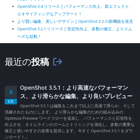
OpenShot 3.4 リリース | パフォーマンス向上、新エフェクト、
エキサイティングなアップデート！
より賢い編集、美しいデザイン | OpenShot 3.3 の新機能を発見
OpenShot 3.2.1 リリース | 安定性向上、多数の修正、よりスム
ーズな起動！
最近の
投稿
OpenShot 3.5.1：より高速なパフォーマン
6
ス、より滑らかな編集、より良いプレビュー
4月
OpenShot 3.5.1 は編集をこれまで以上に高速で滑らか、そして
洗練されたものにします。 より滑らかな編集のための組み込みの
Optimize Preview ワークフローを追加し、パフォーマンスと応答性を
向上させ、タイムラインのズームとトリミングを強化し、多数の重要な
修正と使いやすさの改善を提供します。今すぐ OpenShot 3.5.1 をダウ
ンロード！...