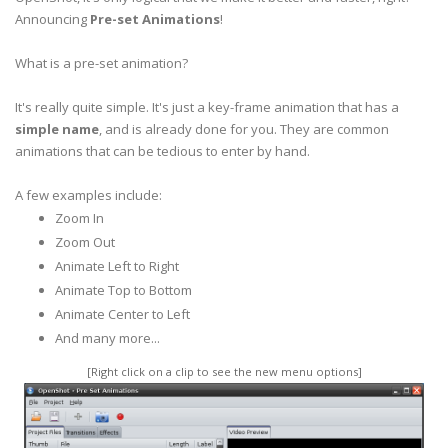
Announcing
Pre-set Animations
!
What is a pre-set animation?
It's really quite simple. It's just a key-frame animation that has a
simple name
, and is already done for you. They are common
animations that can be tedious to enter by hand.
A few examples include:
Zoom In
Zoom Out
Animate Left to Right
Animate Top to Bottom
Animate Center to Left
And many more...
[Right click on a clip to see the new menu options]