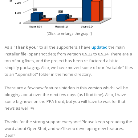
[Click to enlarge the graph]
As a "
thank you
" to all the supporters, I have
updated
the main
installer file (openshot.deb) from version 0.9.22 to 0.9.34. There are a
ton of bug fixes, and the project has been re-factored a bit to
simplify packaging. Also, we have moved some of our "writable" files
to an ".openshot" folder in the home directory.
There are a few new features hidden in this version which I will be
blogging about over the next few days (as I find time). Also, I have
some big news on the PPA front, but you will have to wait for that
news as well. =)
Thanks for the strong support everyone! Please keep spreading the
word about OpenShot, and we'll keep developing new features.
Deal?