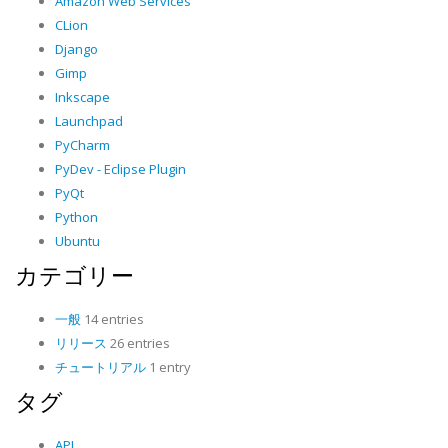
Amazon Web Services
CLion
Django
Gimp
Inkscape
Launchpad
PyCharm
PyDev - Eclipse Plugin
PyQt
Python
Ubuntu
カテゴリー
一般
14 entries
リリース
26 entries
チュートリアル
1 entry
タグ
API