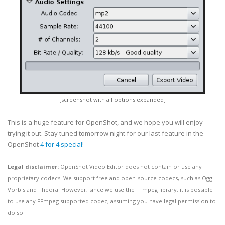
[screenshot with all options expanded]
This is a huge feature for OpenShot, and we hope you will enjoy
trying it out. Stay tuned tomorrow night for our last feature in the
OpenShot
4 for 4 special
!
Legal disclaimer:
OpenShot Video Editor does not contain or use any
proprietary codecs. We support free and open-source codecs, such as Ogg
Vorbis and Theora. However, since we use the FFmpeg library, it is possible
to use any FFmpeg supported codec, assuming you have legal permission to
do so.