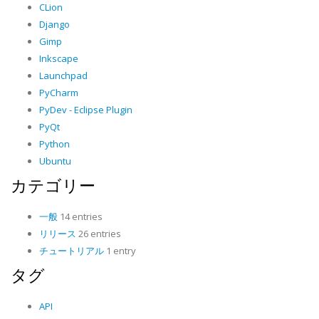
CLion
Django
Gimp
Inkscape
Launchpad
PyCharm
PyDev - Eclipse Plugin
PyQt
Python
Ubuntu
カテゴリー
一般
14 entries
リリース
26 entries
チュートリアル
1 entry
タグ
API