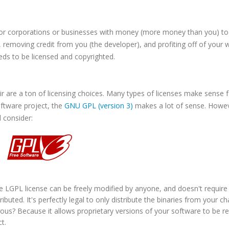
 for corporations or businesses with money (more money than you) to
t, removing credit from you (the developer), and profiting off of your 
ds to be licensed and copyrighted.
r are a ton of licensing choices. Many types of licenses make sense f
oftware project, the
GNU
GPL
(version 3)
makes a lot of sense. Howe
 consider:
he
LGPL
license can be freely modified by anyone, and doesn't require
ibuted. It's perfectly legal to only distribute the binaries from your c
rous
? Because it allows proprietary versions of your software to be r
t.