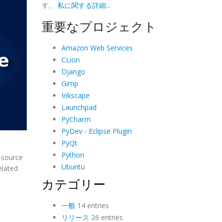
す。
私に関する詳細...
重要なプロジェクト
Amazon Web Services
CLion
Django
Gimp
Inkscape
Launchpad
PyCharm
PyDev - Eclipse Plugin
PyQt
Python
n-source
Ubuntu
elated
カテゴリー
一般
14 entries
リリース
26 entries