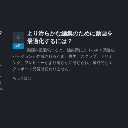
フ
より滑らかな編集のために動画を
6
、
最適化するには？
4月
動画を最適化すると、編集用により小さく高速な
バージョンが作成されるため、再生、スクラブ、トリミ
、
ング、プレビューがより滑らかに感じられ、最終的なエ
た
クスポート品質は変わりません。...
ン
もっと読む
使
 を