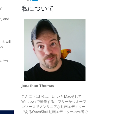
私について
y
e, and
 it will
on
buted
Jonathan Thomas
こんにちは! 私は、LinuxとMacそして
Windowsで動作する、フリーかつオープ
ンソースでノンリニアな動画エディター
であるOpenShot動画エディターの作者で