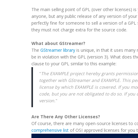
The main selling point of
GPL
(over other licenses) i
anyone, but any public release of any version of your
perfectly fine for someone to sell a version of a
GPL
they must not charge extra for the source code.
What about
GStreamer
?
The
GStreamer
library
is unique, in that it uses many
be in violation with the
GPL
(version 3). What does t
clause to your
GPL
similar to this example:
"
The EXAMPLE project hereby grants permission
together with
GStreamer
and
EXAMPLE
. This p
license
by which
EXAMPLE
is covered. If you mo
code, but you are not obligated to do so. If you
version.
"
Are There Any Other Licenses?
Of course, there are many open-source licenses to c
comprehensive list
of
OSI
approved licenses for you t