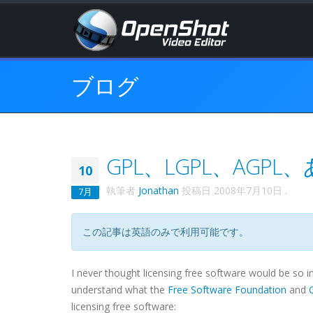
ブログ
GPL、LGPL、AGPL
10
執筆者
Jonathan
投稿日
2008年7月10日
.
7月
この記事は英語のみで利用可能です。
I never thought licensing free software would be so in
understand what the
Free Software Foundation
and
licensing free software: