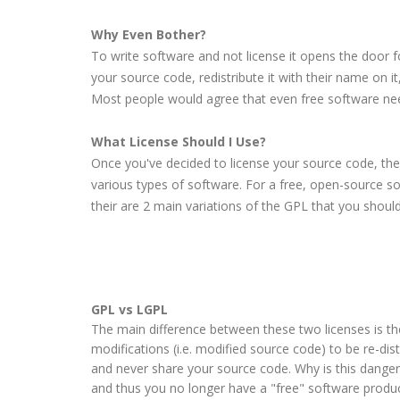
Why Even Bother?
To write software and not license it opens the door
your source code, redistribute it with their name on i
Most people would agree that even free software nee
What License Should I Use?
Once you've decided to license your source code, thei
various types of software. For a free, open-source s
their are 2 main variations of the
GPL
that you should
GPL
vs
LGPL
The main difference between these two licenses is t
modifications (i.e. modified source code) to be re-distr
and never share your source code. Why is this
dange
and thus you no longer have a "free" software produc