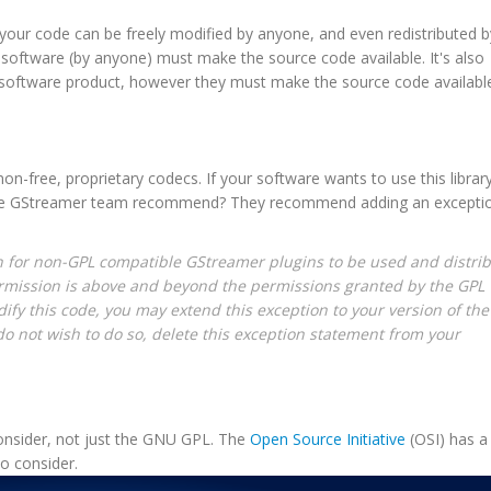
s your code can be freely modified by anyone, and even redistributed b
 software (by anyone) must make the source code available. It's also
software product, however they must make the source code availabl
 non-free,
proprietary
codecs
. If your software wants to use this library,
he
GStreamer
team recommend? They recommend adding an excepti
 for non-
GPL
compatible
GStreamer
plugins
to be used and distri
ermission is above and beyond the permissions granted by the
GPL
dify this code, you may extend this exception to your version of the
 do not wish to do so, delete this exception statement from your
onsider, not just the GNU
GPL
. The
Open Source Initiative
(
OSI
) has a
o consider.