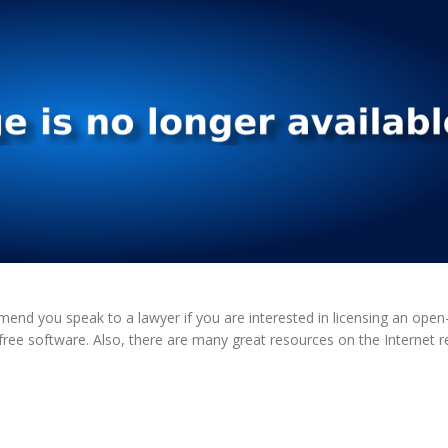
mmend you speak to a lawyer if you are interested in licensing an ope
on-free software. Also, there are many great resources on the Internet r