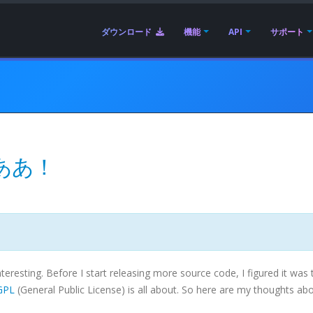
ダウンロード
機能
API
サポート
、ああ！
teresting. Before I start releasing more source code, I figured it was 
GPL
(General Public License) is all about. So here are my thoughts ab