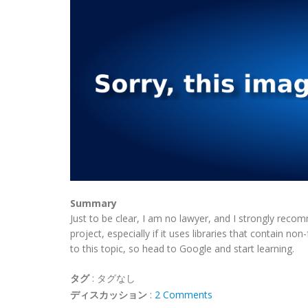
Summary
Just to be clear, I am no lawyer, and I strongly reco
project, especially if it uses libraries that contain n
to this topic, so head to Google and start learning.
タグ
:
タグなし
ディスカッション
:
2 Comments