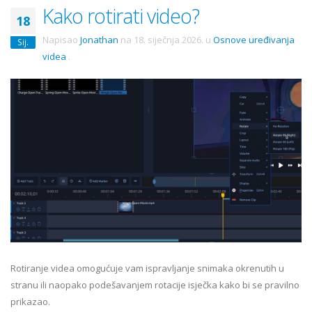
Kako rotirati video?
18
Napisao
Jonathan
na
18. siječnja 2026.
u
Osnove uređivanja
Sij.
videa
.
Rotiranje videa omogućuje vam ispravljanje snimaka okrenutih u
stranu ili naopako podešavanjem rotacije isječka kako bi se pravilno
prikazao.