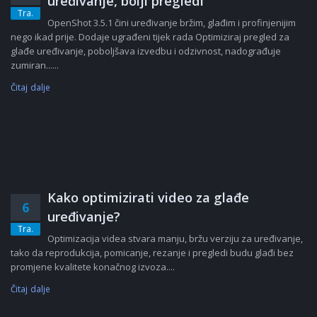
uređivanje, bolji pregledi
Tra.
OpenShot 3.5.1 čini uređivanje bržim, glađim i profinjenijim
nego ikad prije. Dodaje ugrađeni tijek rada Optimiziraj pregled za
glađe uređivanje, poboljšava izvedbu i odzivnost, nadograđuje
zumiran......
Čitaj dalje
Kako optimizirati video za glađe
6
uređivanje?
Tra.
Optimizacija videa stvara manju, bržu verziju za uređivanje,
tako da reprodukcija, pomicanje, rezanje i pregledi budu glađi bez
promjene kvalitete konačnog izvoza....
Čitaj dalje