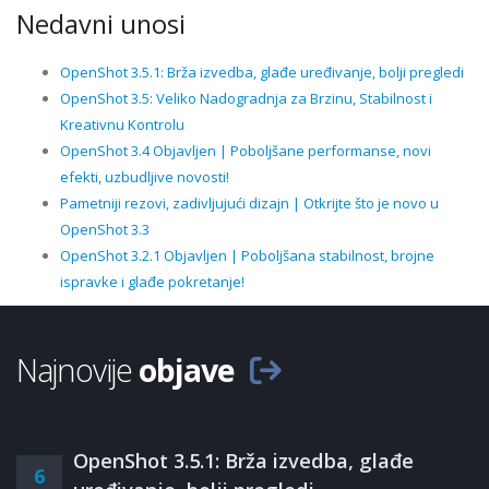
Nedavni unosi
OpenShot 3.5.1: Brža izvedba, glađe uređivanje, bolji pregledi
OpenShot 3.5: Veliko Nadogradnja za Brzinu, Stabilnost i
Kreativnu Kontrolu
OpenShot 3.4 Objavljen | Poboljšane performanse, novi
efekti, uzbudljive novosti!
Pametniji rezovi, zadivljujući dizajn | Otkrijte što je novo u
OpenShot 3.3
OpenShot 3.2.1 Objavljen | Poboljšana stabilnost, brojne
ispravke i glađe pokretanje!
Najnovije
objave
OpenShot 3.5.1: Brža izvedba, glađe
6