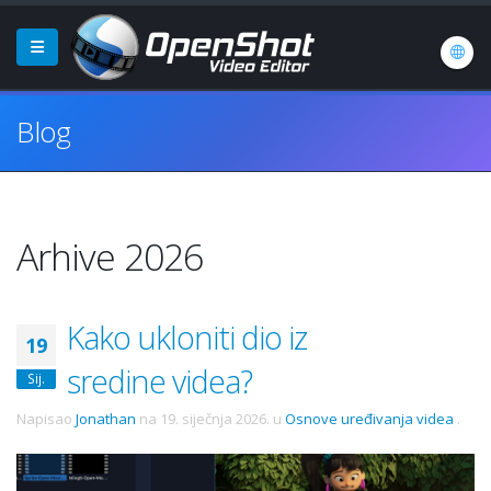
Blog
Arhive 2026
Kako ukloniti dio iz
19
sredine videa?
Sij.
Napisao
Jonathan
na
19. siječnja 2026.
u
Osnove uređivanja videa
.