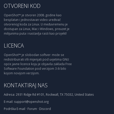
OTVORENI KOD
OpenShot™ je stvoren 2008. godine kao
besplatan i jednostavan video uređivač
otvorenog koda za Linux. U međuvremenu je
dostupan za Linux, Mac i Windows, preuzet je
milijunima puta i nastavlja rasti kao projekt!
LICENCA
OpenShot™ je slobodan softver: može se
redistribuirati i/ili mijenjati pod uvjetima GNU
opće javne licence koju je objavila zaklada Free
Software Foundation pod verzijom 3 ili bilo
kojom novijom verzijom.
KONTAKTIRAJ NAS
Adresa:
2931 Ridge Rd #101, Rockwall, TX 75032, United States
E-mail:
support@openshot.org
Podrška
E-mail
·
Forum
·
Discord