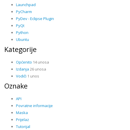
Launchpad
PyCharm
PyDev - Eclipse Plugin
PyQt
Python
Ubuntu
Kategorije
Općenito
14 unosa
Izdanja
26 unosa
Vodiči
1 unos
Oznake
API
Povratne informacije
Maska
Prijelaz
Tutorijal