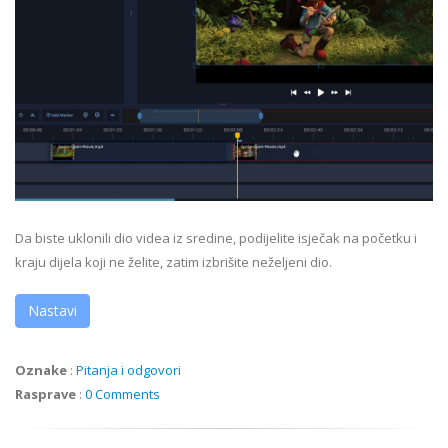
Da biste uklonili dio videa iz sredine, podijelite isječak na početku i
kraju dijela koji ne želite, zatim izbrišite neželjeni dio.
Nastavi
Oznake
:
Pitanja i odgovori
Rasprave
:
0 Comments