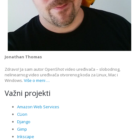
Jonathan Thomas
Zdravo! Ja sam autor OpenShot video uređivača – slobodnog,
nelinearnog video uređivača otvorenog koda za Linux, Mac i
Windows.
Više o meni …
Važni projekti
Amazon Web Services
CLion
Django
Gimp
Inkscape