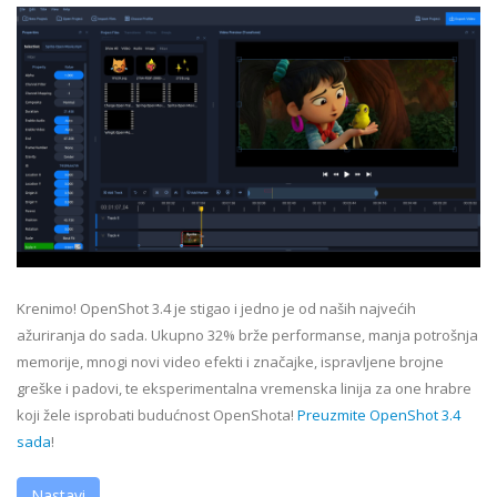
Krenimo! OpenShot 3.4 je stigao i jedno je od naših najvećih
ažuriranja do sada. Ukupno 32% brže performanse, manja potrošnja
memorije, mnogi novi video efekti i značajke, ispravljene brojne
greške i padovi, te eksperimentalna vremenska linija za one hrabre
koji žele isprobati budućnost OpenShota!
Preuzmite OpenShot 3.4
sada
!
Nastavi