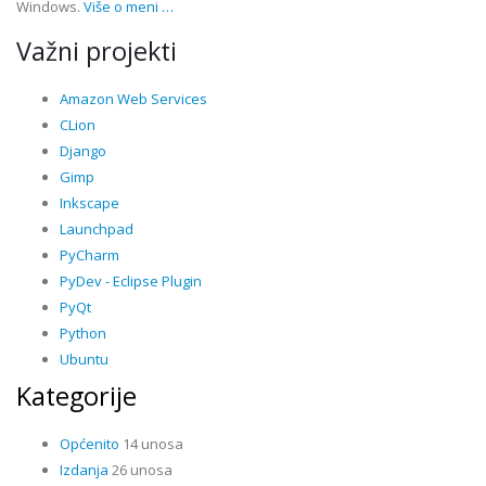
Windows.
Više o meni …
Važni projekti
Amazon Web Services
CLion
Django
Gimp
Inkscape
Launchpad
PyCharm
PyDev - Eclipse Plugin
PyQt
Python
Ubuntu
Kategorije
Općenito
14 unosa
Izdanja
26 unosa