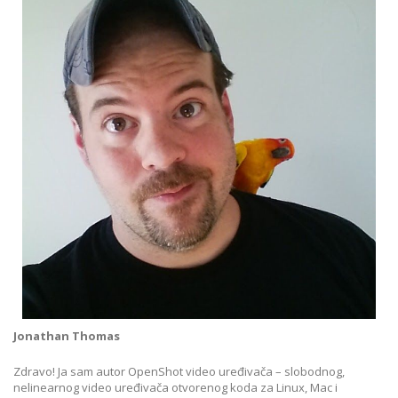
Jonathan Thomas
Zdravo! Ja sam autor OpenShot video uređivača – slobodnog,
nelinearnog video uređivača otvorenog koda za Linux, Mac i