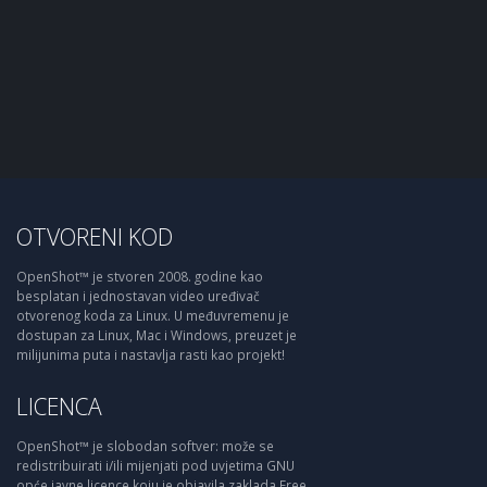
OTVORENI KOD
OpenShot™ je stvoren 2008. godine kao
besplatan i jednostavan video uređivač
otvorenog koda za Linux. U međuvremenu je
dostupan za Linux, Mac i Windows, preuzet je
milijunima puta i nastavlja rasti kao projekt!
LICENCA
OpenShot™ je slobodan softver: može se
redistribuirati i/ili mijenjati pod uvjetima GNU
opće javne licence koju je objavila zaklada Free