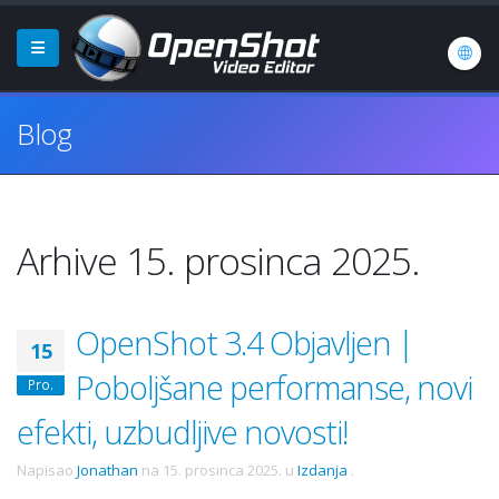
Blog
Arhive 15. prosinca 2025.
OpenShot 3.4 Objavljen |
15
Poboljšane performanse, novi
Pro.
efekti, uzbudljive novosti!
Napisao
Jonathan
na
15. prosinca 2025.
u
Izdanja
.