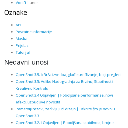
Vodiči
1 unos
Oznake
API
Povratne informacije
Maska
Prijelaz
Tutorijal
Nedavni unosi
OpenShot 3.5.1: Brža izvedba, glađe uređivanje, bolji pregledi
OpenShot 3.5: Veliko Nadogradnja za Brzinu, Stabilnost i
Kreativnu Kontrolu
OpenShot 3.4 Objavljen | Poboljšane performanse, novi
efekti, uzbudljive novosti!
Pametniji rezovi, zadivljujući dizajn | Otkrijte što je novo u
OpenShot 3.3
OpenShot 3.2.1 Objavljen | Poboljšana stabilnost, brojne