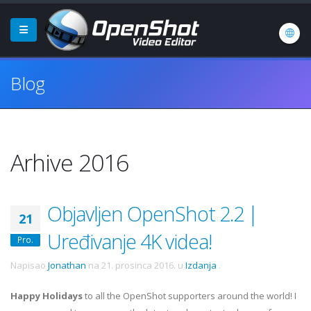
Blog
Arhive 2016
Objavljen OpenShot 2.2 |
21
Uređivanje 4K videa!
Pro.
Napisao
Jonathan
na
21. prosinca 2016.
u
Izdanja
.
Happy Holidays
to all the OpenShot supporters around the world! I