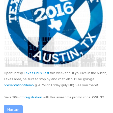
OpenShot @
Texas Linux Fest
this weekend! If you live in the Austin,
Texas area, be sure to stop by and chat! Also, I'll be giving a
presentation/demo
@ 4 PM on Friday (July 8th). See you there!
Save 20% off
registration
with this awesome promo code:
OSHOT
Nastavi