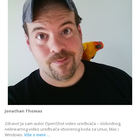
Jonathan Thomas
Zdravo! Ja sam autor OpenShot video uređivača – slobodnog,
nelinearnog video uređivača otvorenog koda za Linux, Mac i
Windows.
Više o meni …