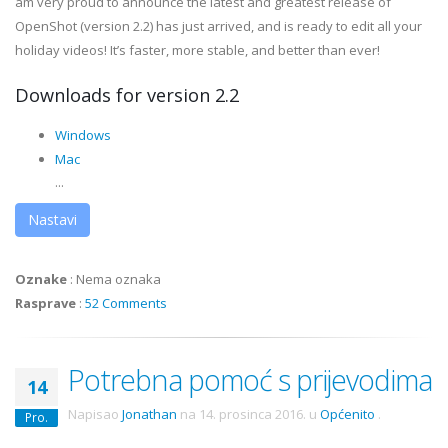
am very proud to announce the latest and greatest release of
OpenShot (version 2.2) has just arrived, and is ready to edit all your
holiday videos! It’s faster, more stable, and better than ever!
Downloads for version 2.2
Windows
Mac
...
Nastavi
Oznake
:
Nema oznaka
Rasprave
:
52 Comments
Potrebna pomoć s prijevodima
14
Napisao
Jonathan
na
14. prosinca 2016.
u
Općenito
.
Pro.