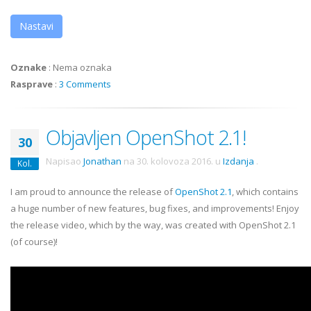
Nastavi
Oznake
:
Nema oznaka
Rasprave
:
3 Comments
Objavljen OpenShot 2.1!
30
Napisao
Jonathan
na
30. kolovoza 2016.
u
Izdanja
.
Kol.
I am proud to announce the release of
OpenShot 2.1
, which contains
a huge number of new features, bug fixes, and improvements! Enjoy
the release video, which by the way, was created with OpenShot 2.1
(of course)!