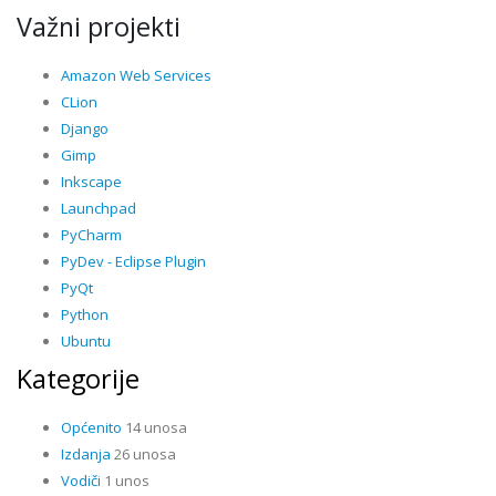
Važni projekti
Amazon Web Services
CLion
Django
Gimp
Inkscape
Launchpad
PyCharm
PyDev - Eclipse Plugin
PyQt
Python
Ubuntu
Kategorije
Općenito
14 unosa
Izdanja
26 unosa
Vodiči
1 unos