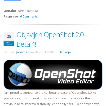
Oznake
:
Nema oznaka
Rasprave
:
6 Comments
Objavljen OpenShot 2.0 -
28
Beta 4!
Ožu.
Napisao
Jonathan
na
28. ožujka 2016.
u
Izdanja
.
I am proud to announce the 4th beta release of OpenShot 2.0! As
you will see, lots of great progress has been made since the
previous beta. Improved stability, especially for OS X and Windows,