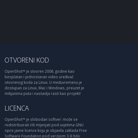
OTVORENI KOD
OpenShot™ je stvoren 2008. godine kao
besplatan i jednostavan video uređivač
otvorenog koda za Linux. U međuvremenu je
dostupan za Linux, Mac i Windows, preuzet je
milijunima puta i nastavlja rasti kao projekt!
LICENCA
OpenShot™ je slobodan softver: može se
redistribuirati i/ili mijenjati pod uvjetima GNU
opće javne licence koju je objavila zaklada Free
Software Foundation pod verzijom 3 ili bilo