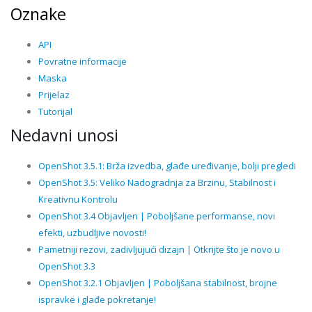
Oznake
API
Povratne informacije
Maska
Prijelaz
Tutorijal
Nedavni unosi
OpenShot 3.5.1: Brža izvedba, glađe uređivanje, bolji pregledi
OpenShot 3.5: Veliko Nadogradnja za Brzinu, Stabilnost i
Kreativnu Kontrolu
OpenShot 3.4 Objavljen | Poboljšane performanse, novi
efekti, uzbudljive novosti!
Pametniji rezovi, zadivljujući dizajn | Otkrijte što je novo u
OpenShot 3.3
OpenShot 3.2.1 Objavljen | Poboljšana stabilnost, brojne
ispravke i glađe pokretanje!