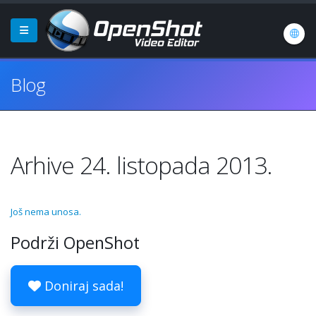
Blog
Arhive 24. listopada 2013.
Još nema unosa.
Podrži OpenShot
Doniraj sada!