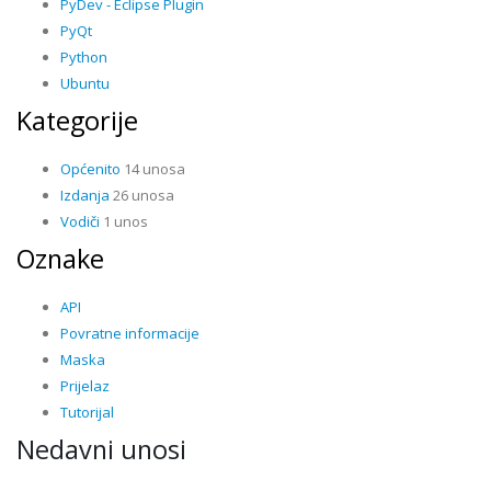
PyDev - Eclipse Plugin
PyQt
Python
Ubuntu
Kategorije
Općenito
14 unosa
Izdanja
26 unosa
Vodiči
1 unos
Oznake
API
Povratne informacije
Maska
Prijelaz
Tutorijal
Nedavni unosi