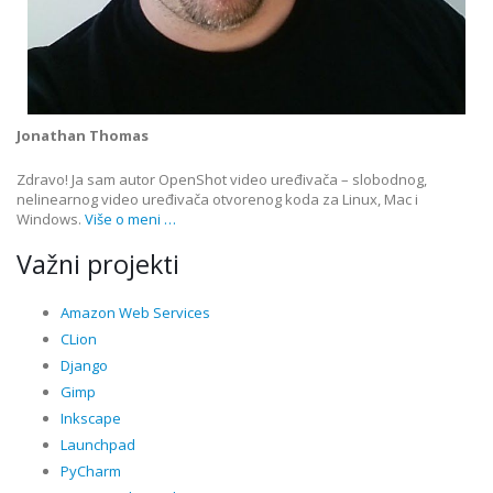
Jonathan Thomas
Zdravo! Ja sam autor OpenShot video uređivača – slobodnog,
nelinearnog video uređivača otvorenog koda za Linux, Mac i
Windows.
Više o meni …
Važni projekti
Amazon Web Services
CLion
Django
Gimp
Inkscape
Launchpad
PyCharm