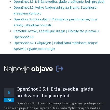
OpenShot 3.5.1: Brža izvedba, glađe uređivanje, bolji pregledi
OpenShot 3.5: Veliko Nadogradnja za Brzinu, Stabilnost i
Kreativnu Kontrolu
OpenShot 3.4 Objavljen | Poboljšane performanse, novi
efekti, uzbudljive novosti!
Pametniji rezovi, zadivljujući dizajn | Otkrijte što je novo u
OpenShot 3.3
OpenShot 3.2.1 Objavljen | Poboljšana stabilnost, brojne
ispravke i glađe pokretanje!
Najnovije
objave
OpenShot 3.5.1: Brža izvedba, glađe
6
uređivanje, bolji pregledi
Tra.
OpenShot 3.5.1 čini uređivanje bržim, glađim i profinjenijim
nego ikad prije. Dodaje ugrađeni tijek rada Optimiziraj pregled za