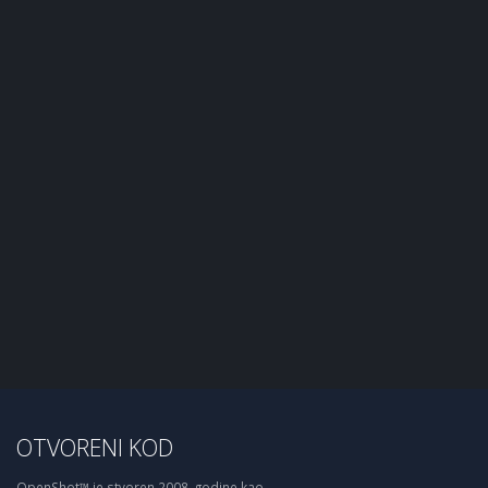
OTVORENI KOD
OpenShot™ je stvoren 2008. godine kao