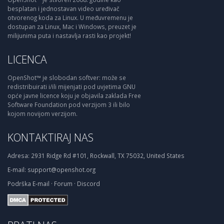
besplatan i jednostavan video uređivač
otvorenog koda za Linux. U međuvremenu je
dostupan za Linux, Mac i Windows, preuzet je
milijunima puta i nastavlja rasti kao projekt!
LICENCA
OpenShot™ je slobodan softver: može se
redistribuirati i/ili mijenjati pod uvjetima GNU
opće javne licence koju je objavila zaklada Free
Software Foundation pod verzijom 3 ili bilo
kojom novijom verzijom.
KONTAKTIRAJ NAS
Adresa:
2931 Ridge Rd #101, Rockwall, TX 75032, United States
E-mail:
support@openshot.org
Podrška
E-mail
·
Forum
·
Discord