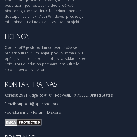
besplatan i jednostavan video uređivač
otvorenog koda za Linux. U međuvremenu je
dostupan za Linux, Mac i Windows, preuzet je
milijunima puta i nastavlja rasti kao projekt!
LICENCA
OpenShot™ je slobodan softver: može se
redistribuirati i/ili mijenjati pod uvjetima GNU
opće javne licence koju je objavila zaklada Free
Software Foundation pod verzijom 3 ili bilo
kojom novijom verzijom.
KONTAKTIRAJ NAS
Adresa:
2931 Ridge Rd #101, Rockwall, TX 75032, United States
E-mail:
support@openshot.org
Podrška
E-mail
·
Forum
·
Discord