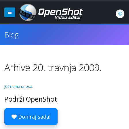
Blog
Arhive 20. travnja 2009.
Još nema unosa.
Podrži OpenShot
Doniraj sada!