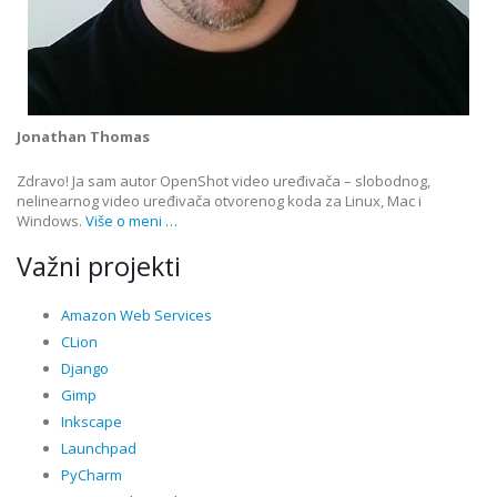
Jonathan Thomas
Zdravo! Ja sam autor OpenShot video uređivača – slobodnog,
nelinearnog video uređivača otvorenog koda za Linux, Mac i
Windows.
Više o meni …
Važni projekti
Amazon Web Services
CLion
Django
Gimp
Inkscape
Launchpad
PyCharm