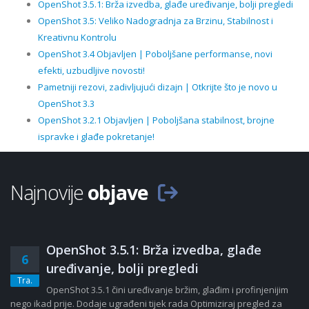
OpenShot 3.5.1: Brža izvedba, glađe uređivanje, bolji pregledi
OpenShot 3.5: Veliko Nadogradnja za Brzinu, Stabilnost i
Kreativnu Kontrolu
OpenShot 3.4 Objavljen | Poboljšane performanse, novi
efekti, uzbudljive novosti!
Pametniji rezovi, zadivljujući dizajn | Otkrijte što je novo u
OpenShot 3.3
OpenShot 3.2.1 Objavljen | Poboljšana stabilnost, brojne
ispravke i glađe pokretanje!
Najnovije
objave
OpenShot 3.5.1: Brža izvedba, glađe
6
uređivanje, bolji pregledi
Tra.
OpenShot 3.5.1 čini uređivanje bržim, glađim i profinjenijim
nego ikad prije. Dodaje ugrađeni tijek rada Optimiziraj pregled za