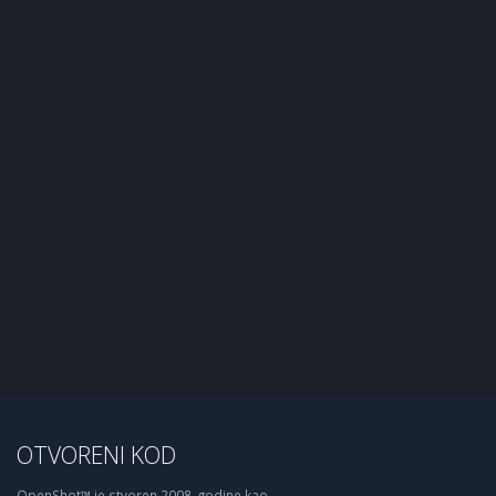
OTVORENI KOD
OpenShot™ je stvoren 2008. godine kao