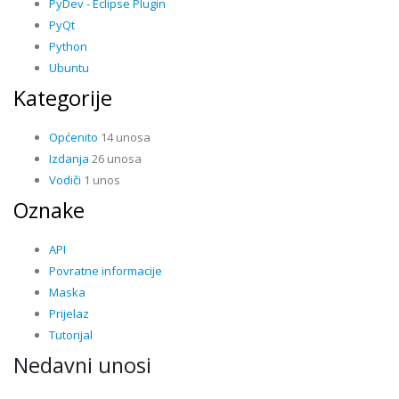
PyDev - Eclipse Plugin
PyQt
Python
Ubuntu
Kategorije
Općenito
14 unosa
Izdanja
26 unosa
Vodiči
1 unos
Oznake
API
Povratne informacije
Maska
Prijelaz
Tutorijal
Nedavni unosi