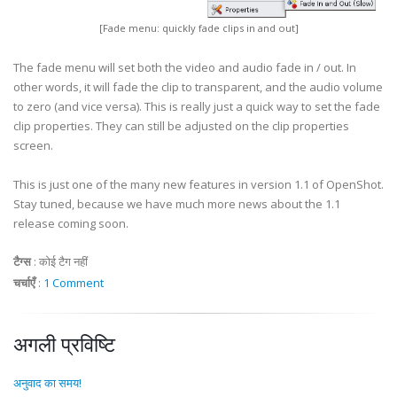
[Fade menu: quickly fade clips in and out]
The fade menu will set both the video and audio fade in / out. In
other words, it will fade the clip to transparent, and the audio volume
to zero (and vice versa). This is really just a quick way to set the fade
clip properties. They can still be adjusted on the clip properties
screen.
This is just one of the many new features in version 1.1 of OpenShot.
Stay tuned, because we have much more news about the 1.1
release coming soon.
टैग्स
:
कोई टैग नहीं
चर्चाएँ
:
1 Comment
अगली प्रविष्टि
अनुवाद का समय!