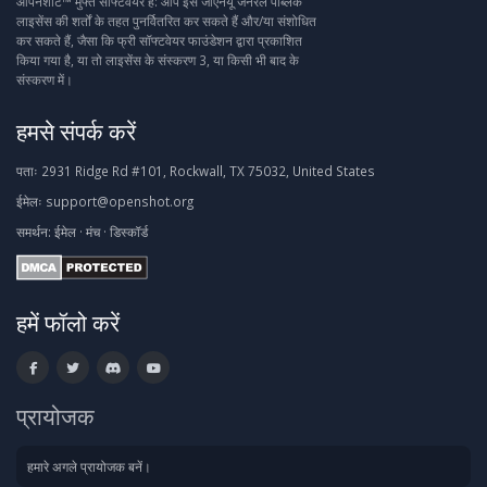
ओपनशॉट™ मुफ्त सॉफ्टवेयर है: आप इसे जीएनयू जनरल पब्लिक
लाइसेंस की शर्तों के तहत पुनर्वितरित कर सकते हैं और/या संशोधित
कर सकते हैं, जैसा कि फ्री सॉफ्टवेयर फाउंडेशन द्वारा प्रकाशित
किया गया है, या तो लाइसेंस के संस्करण 3, या किसी भी बाद के
संस्करण में।
हमसे संपर्क करें
पताः
2931 Ridge Rd #101, Rockwall, TX 75032, United States
ईमेलः
support@openshot.org
समर्थन:
ईमेल
·
मंच
·
डिस्कॉर्ड
हमें फॉलो करें
प्रायोजक
हमारे अगले प्रायोजक बनें।