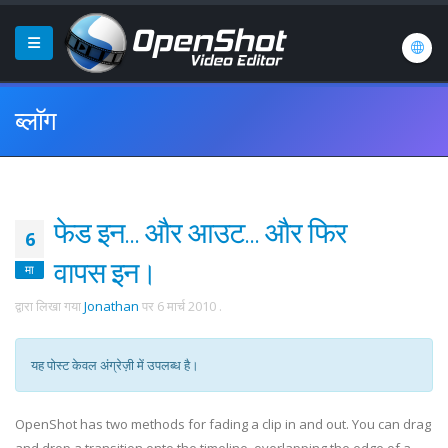
ब्लॉग
फेड इन... और आउट... और फिर
6
वापस इन।
मा
द्वारा लिखा गया
Jonathan
पर
6 मार्च 2010
.
यह पोस्ट केवल अंग्रेज़ी में उपलब्ध है।
OpenShot has two methods for fading a clip in and out. You can drag