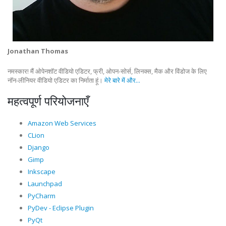
Jonathan Thomas
नमस्कार! मैं ओपेनशॉट वीडियो एडिटर, फ्री, ओपन-सोर्स, लिनक्स, मैक और विंडोज के लिए
नॉन-लीनियर वीडियो एडिटर का निर्माता हूं।
मेरे बारे में और...
महत्वपूर्ण परियोजनाएँ
Amazon Web Services
CLion
Django
Gimp
Inkscape
Launchpad
PyCharm
PyDev - Eclipse Plugin
PyQt