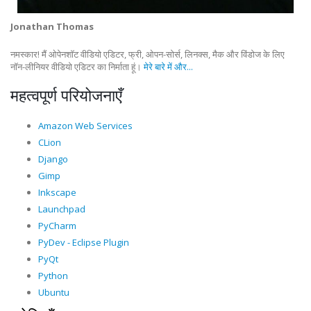
Jonathan Thomas
नमस्कार! मैं ओपेनशॉट वीडियो एडिटर, फ्री, ओपन-सोर्स, लिनक्स, मैक और विंडोज के लिए
नॉन-लीनियर वीडियो एडिटर का निर्माता हूं।
मेरे बारे में और...
महत्वपूर्ण परियोजनाएँ
Amazon Web Services
CLion
Django
Gimp
Inkscape
Launchpad
PyCharm
PyDev - Eclipse Plugin
PyQt
Python
Ubuntu