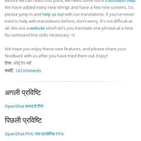
Before we can reach this point, we need some more
translation help
.
We have added many new strings and have a few new screens. So,
please jump in and
help us out
with our translations. If you've never
tried to help with translations before, don't worry. It's not difficult at
all. We use a
website
which let's you translate one phrase at a time.
No command line skills necessary. =)
We hope you enjoy these new features, and please share your
feedback with us after you have tried them out. Enjoy!
टैग्स
:
कोई टैग नहीं
चर्चाएँ
:
14 Comments
अगली प्रविष्टि
OpenShot करता है टैंगो!
पिछली प्रविष्टि
OpenShot PPA: नया प्रायोगिक PPA