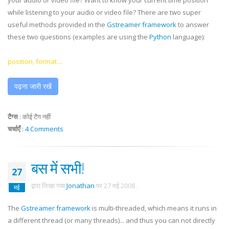
your audio or video file? Want to know your current time position
while listening to your audio or video file? There are two super
useful methods provided in the
Gstreamer
framework
to answer
these two questions (examples are using the
Python
language):
position, format ...
पढ़ना जारी रखें
टैग्स
:
कोई टैग नहीं
चर्चाएँ
:
4 Comments
बस में सभी!
27
द्वारा लिखा गया
Jonathan
पर
27 मई 2008
.
मई
The
Gstreamer
framework
is multi-threaded, which means it runs in
a different thread (or many threads)... and thus you can not directly