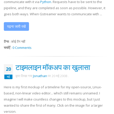
communicate with it via
Python
. Requests have to be sent to the
pipeline, and they are completed as soon as possible. However, it
goes both ways. When
Gstreamer
wants to communicate with ...
पढ़ना जारी रखें
टैग्स
:
कोई टैग नहीं
चर्चाएँ
:
0 Comments
टाइमलाइन मॉकअप का खुलासा
20
द्वारा लिखा गया
Jonathan
पर
20 मई 2008
.
मई
Here is my first
mockup
of a timeline for my open-source, Linux-
based, non-linear video editor... which still remains unnamed. I
imagine I will make countless changes to this
mockup
, but I just
wanted to share the first of many. Click on the image for a larger
version.