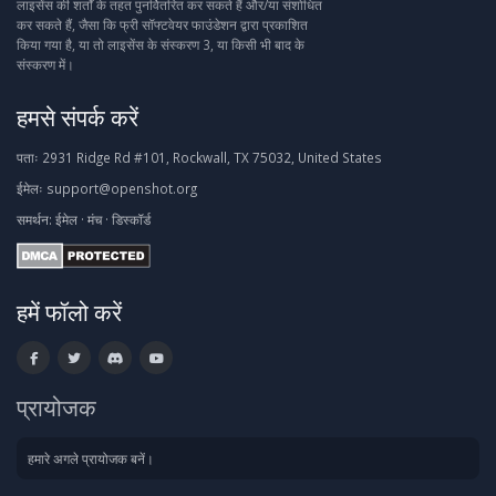
लाइसेंस की शर्तों के तहत पुनर्वितरित कर सकते हैं और/या संशोधित
कर सकते हैं, जैसा कि फ्री सॉफ्टवेयर फाउंडेशन द्वारा प्रकाशित
किया गया है, या तो लाइसेंस के संस्करण 3, या किसी भी बाद के
संस्करण में।
हमसे संपर्क करें
पताः
2931 Ridge Rd #101, Rockwall, TX 75032, United States
ईमेलः
support@openshot.org
समर्थन:
ईमेल
·
मंच
·
डिस्कॉर्ड
हमें फॉलो करें
प्रायोजक
हमारे अगले प्रायोजक बनें।