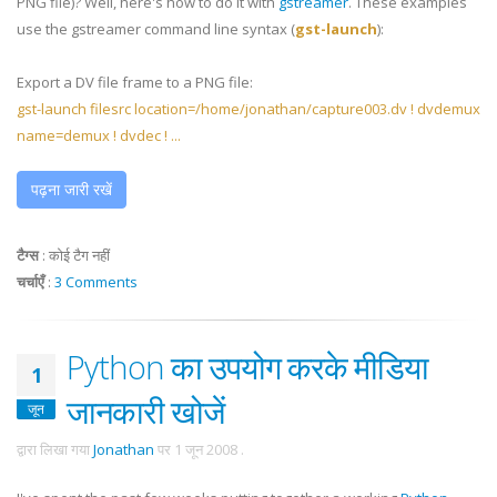
PNG file)? Well, here's how to do it with
gstreamer
. These examples
use the gstreamer command line syntax (
gst-launch
):
Export a DV file frame to a PNG file:
gst-launch filesrc location=/home/jonathan/capture003.dv ! dvdemux
name=demux ! dvdec ! ...
पढ़ना जारी रखें
टैग्स
:
कोई टैग नहीं
चर्चाएँ
:
3 Comments
Python का उपयोग करके मीडिया
1
जानकारी खोजें
जून
द्वारा लिखा गया
Jonathan
पर
1 जून 2008
.