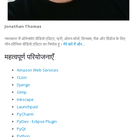
Jonathan Thomas
नमस्कार! मैं ओपेनशॉट वीडियो एडिटर, फ्री, ओपन-सोर्स, लिनक्स, मैक और विंडोज के लिए
नॉन-लीनियर वीडियो एडिटर का निर्माता हूं।
मेरे बारे में और...
महत्वपूर्ण परियोजनाएँ
Amazon Web Services
CLion
Django
Gimp
Inkscape
Launchpad
PyCharm
PyDev - Eclipse Plugin
PyQt
Python