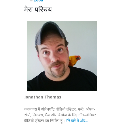
मेरा परिचय
Jonathan Thomas
नमस्कार! मैं ओपेनशॉट वीडियो एडिटर, फ्री, ओपन-
सोर्स, लिनक्स, मैक और विंडोज के लिए नॉन-लीनियर
वीडियो एडिटर का निर्माता हूं।
मेरे बारे में और...