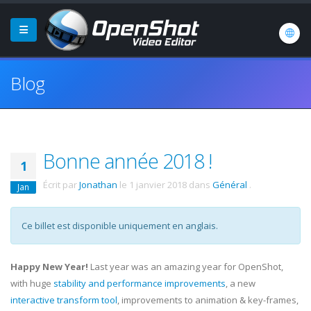
Blog
Bonne année 2018 !
1
Écrit par
Jonathan
le
1 janvier 2018
dans
Général
.
Jan
Ce billet est disponible uniquement en anglais.
Happy New Year!
Last year was an amazing year for OpenShot,
with huge
stability and performance improvements
, a new
interactive transform tool
, improvements to animation & key-frames,