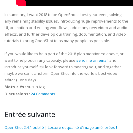
In summary, I want 2018 to be OpenShot's best year ever, solving
any remaining stability issues, introducing huge improvements to the
UI, animation and editing workflows, add many new video and audio
effects, and further develop our training, documentation, and video
tutorials to bring OpenShot to as many people as possible.
If you would like to be a part of the 2018 plan mentioned above, or
want to help out in any capacity, please
send me an email
and
introduce yourself. =) I look forward to meeting you, and together
maybe we can transform OpenShot into the world's best video
editor (...one day).
Mots-clés
:
Aucun tag
Discussions
:
24 Comments
Entrée suivante
OpenShot 2.4.1 publié | Lecture et qualité d’image améliorées !