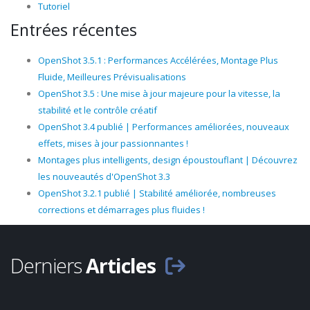
Tutoriel
Entrées récentes
OpenShot 3.5.1 : Performances Accélérées, Montage Plus
Fluide, Meilleures Prévisualisations
OpenShot 3.5 : Une mise à jour majeure pour la vitesse, la
stabilité et le contrôle créatif
OpenShot 3.4 publié | Performances améliorées, nouveaux
effets, mises à jour passionnantes !
Montages plus intelligents, design époustouflant | Découvrez
les nouveautés d'OpenShot 3.3
OpenShot 3.2.1 publié | Stabilité améliorée, nombreuses
corrections et démarrages plus fluides !
Derniers
Articles