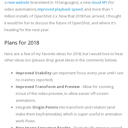
a
new website
(translated in 10 languages), a new
cloud API
(for
video automation),
improved playback speed
, and more than 1
million installs of OpenShot 2.x. Now that 2018 has arrived, I thought
it would be fun to discuss the future of OpenShot, and where it's
heading for the next year.
Plans for 2018
Here are a few of my favorite ideas for 2018, but I would love to hear
other ideas too (please drop great ideas in the comments below).
Improved Stability
(an important focus every year until I see
no crashes reported).
Improved Transform and Preview
- Allow for zooming
in/out of the video preview, to allow easier off-screen
animations.
Integrate
Origin Points
into transform and rotation (and
make them keyframeable), which is super useful in animation
work-flows.
New Image Sequence Reader
- Dramatically improve speed