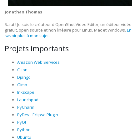
Jonathan Thomas
Salut ! Je suis le créateur d'OpenShot Video Editor, un éditeur vidéo
gratuit, open source et non linéaire pour Linux, Mac et Windows.
En
savoir plus à mon sujet...
Projets importants
Amazon Web Services
CLion
Django
Gimp
Inkscape
Launchpad
PyCharm
PyDev - Eclipse Plugin
PyQt
Python
Ubuntu