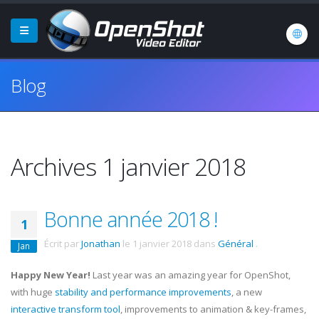
Blog
Archives 1 janvier 2018
Bonne année 2018 !
1
Écrit par
Jonathan
le
1 janvier 2018
dans
Général
.
Jan
Happy New Year!
Last year was an amazing year for OpenShot,
with huge
stability and performance improvements
, a new
interactive transform tool
, improvements to animation & key-frames,