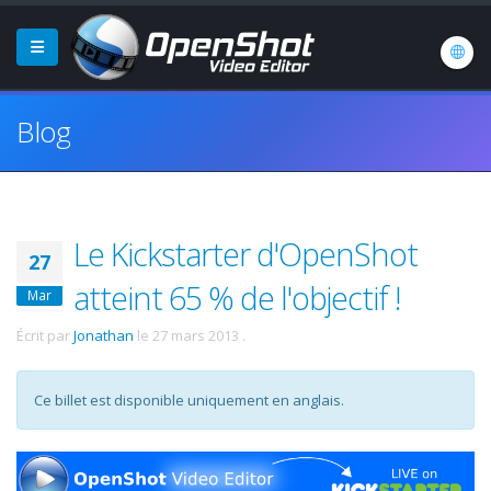
Blog
Le Kickstarter d'OpenShot
27
atteint 65 % de l'objectif !
Mar
Écrit par
Jonathan
le
27 mars 2013
.
Ce billet est disponible uniquement en anglais.