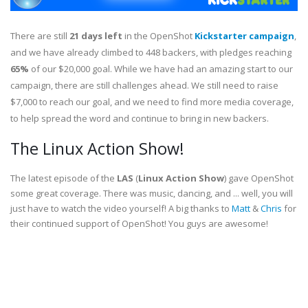
There are still
21 days left
in the OpenShot
Kickstarter campaign
,
and we have already climbed to 448 backers, with pledges reaching
65%
of our $20,000 goal. While we have had an amazing start to our
campaign, there are still challenges ahead. We still need to raise
$7,000 to reach our goal, and we need to find more media coverage,
to help spread the word and continue to bring in new backers.
The Linux Action Show!
The latest episode of the
LAS
(
Linux Action Show
) gave OpenShot
some great coverage. There was music, dancing, and ... well, you will
just have to watch the video yourself! A big thanks to
Matt
&
Chris
for
their continued support of OpenShot! You guys are awesome!