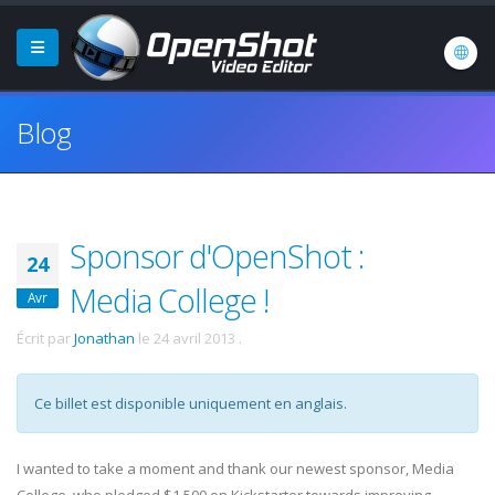
Blog
Sponsor d'OpenShot :
24
Media College !
Avr
Écrit par
Jonathan
le
24 avril 2013
.
Ce billet est disponible uniquement en anglais.
I wanted to take a moment and thank our newest sponsor, Media