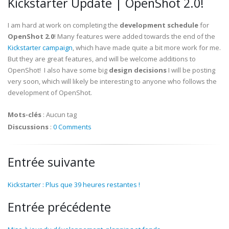
Kickstarter Update | OpenShot 2.0!
I am hard at work on completing the
development schedule
for
OpenShot 2.0
! Many features were added towards the end of the
Kickstarter campaign
, which have made quite a bit more work for me.
But they are great features, and will be welcome additions to
OpenShot! I also have some big
design decisions
I will be posting
very soon, which will likely be interesting to anyone who follows the
development of OpenShot.
Mots-clés
:
Aucun tag
Discussions
:
0 Comments
Entrée suivante
Kickstarter : Plus que 39 heures restantes !
Entrée précédente