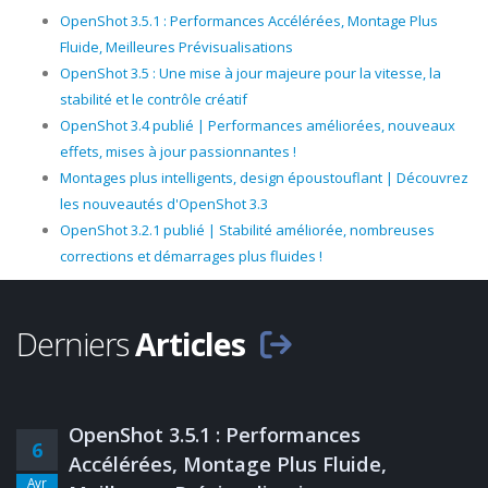
OpenShot 3.5.1 : Performances Accélérées, Montage Plus
Fluide, Meilleures Prévisualisations
OpenShot 3.5 : Une mise à jour majeure pour la vitesse, la
stabilité et le contrôle créatif
OpenShot 3.4 publié | Performances améliorées, nouveaux
effets, mises à jour passionnantes !
Montages plus intelligents, design époustouflant | Découvrez
les nouveautés d'OpenShot 3.3
OpenShot 3.2.1 publié | Stabilité améliorée, nombreuses
corrections et démarrages plus fluides !
Derniers
Articles
OpenShot 3.5.1 : Performances
6
Accélérées, Montage Plus Fluide,
Avr