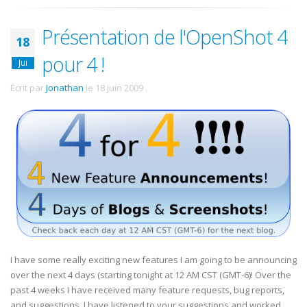
Présentation de l'OpenShot 4
18
pour 4 !
Jui
Écrit par
Jonathan
le
18 juin 2009
.
I have some really exciting new features I am going to be announcing
over the next 4 days (starting tonight at 12 AM CST (GMT-6)! Over the
past 4 weeks I have received many feature requests, bug reports,
and suggestions. I have listened to your suggestions and worked