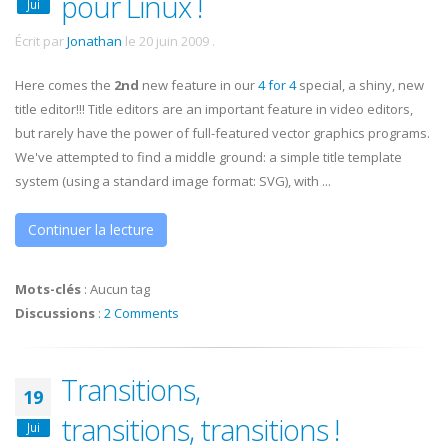
pour Linux !
Jui
Écrit par
Jonathan
le
20 juin 2009
.
Here comes the
2nd
new feature in our
4 for 4
special, a shiny, new
title editor!!! Title editors are an important feature in video editors,
but rarely have the power of full-featured vector graphics programs.
We've attempted to find a middle ground: a simple title template
system (using a standard image format: SVG), with ...
Continuer la lecture
Mots-clés
:
Aucun tag
Discussions
:
2 Comments
Transitions,
19
transitions, transitions !
Jui