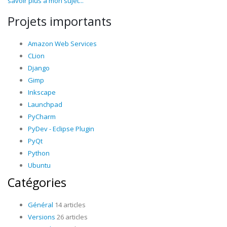
savoir plus à mon sujet...
Projets importants
Amazon Web Services
CLion
Django
Gimp
Inkscape
Launchpad
PyCharm
PyDev - Eclipse Plugin
PyQt
Python
Ubuntu
Catégories
Général
14 articles
Versions
26 articles