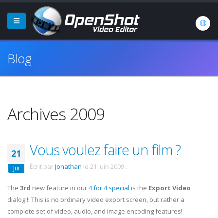
Blog
Archives 2009
Vous voulez faire un film ?
21
Écrit par
Jonathan
le
21 juin 2009
.
Jui
The
3rd
new feature in our
4 for 4 special
is the
Export Video
dialog!!! This is no ordinary video export screen, but rather a
complete set of video, audio, and image encoding features!