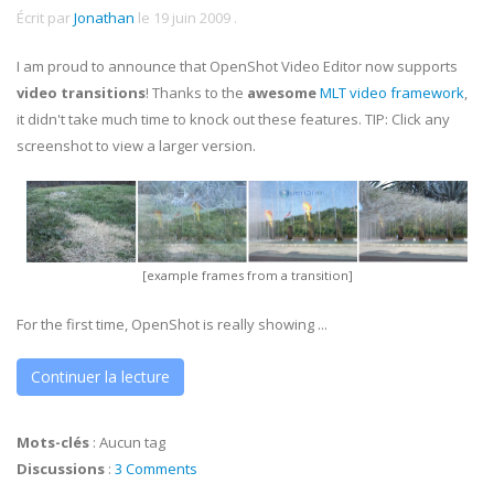
Écrit par
Jonathan
le
19 juin 2009
.
I am proud to announce that OpenShot Video Editor now supports
video transitions
! Thanks to the
awesome
MLT video framework
,
it didn't take much time to knock out these features. TIP: Click any
screenshot to view a larger version.
[example frames from a transition]
For the first time, OpenShot is really showing ...
Continuer la lecture
Mots-clés
:
Aucun tag
Discussions
:
3 Comments