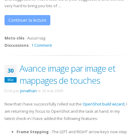
very hard to bring you lots of ...
Continuer la lecture
Mots-clés
:
Aucun tag
Discussions
:
1 Comment
Avance image par image et
30
mappages de touches
Mai
Écrit par
Jonathan
le
30 mai 2009
.
Now that I have successfully rolled out the
OpenShot build wizard
, I
am returning my focus to OpenShot and the task at hand. In my
latest check-in I have added the following features:
Frame Stepping
- The LEFT and RIGHT arrow keys now step