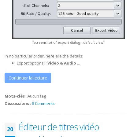
[screenshot of export dialog - default view]
In no particular order, here are the details:
Export options: "
Video & Audio
...
Continuer la lecture
Mots-clés
:
Aucun tag
Discussions
:
8 Comments
Éditeur de titres vidéo
20