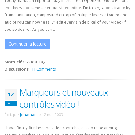
Today marks an important day in the life of OpenShot Video Editor...
the day we became a serious video editor. I'm talking about frame by
frame animation, composited on top of multiple layers of video and
audio! You can now "easily" edit every single pixel of your video (if
you so desire). As you can ...
Continuer la lecture
Mots-clés
:
Aucun tag
Discussions
:
11 Comments
Marqueurs et nouveaux
12
contrôles vidéo !
Mai
Écrit par
Jonathan
le
12 mai 2009
.
I have finally finished the video controls (i.e. skip to beginning,