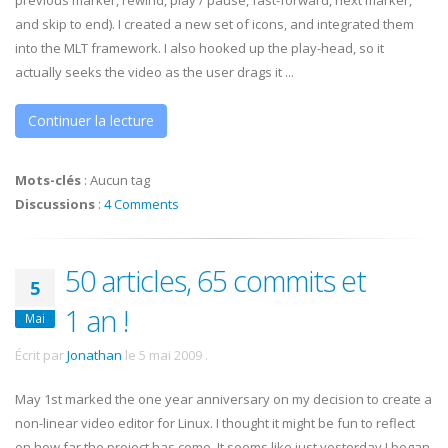
previous marker, rewind, play / pause, fast-forward, next marker,
and skip to end). I created a new set of icons, and integrated them
into the MLT framework. I also hooked up the play-head, so it
actually seeks the video as the user drags it ...
Continuer la lecture
Mots-clés
:
Aucun tag
Discussions
:
4 Comments
50 articles, 65 commits et
5
1 an !
Mai
Écrit par
Jonathan
le
5 mai 2009
.
May 1st marked the one year anniversary on my decision to create a
non-linear video editor for Linux. I thought it might be fun to reflect
on how far the project has come. It seems like just yesterday I began