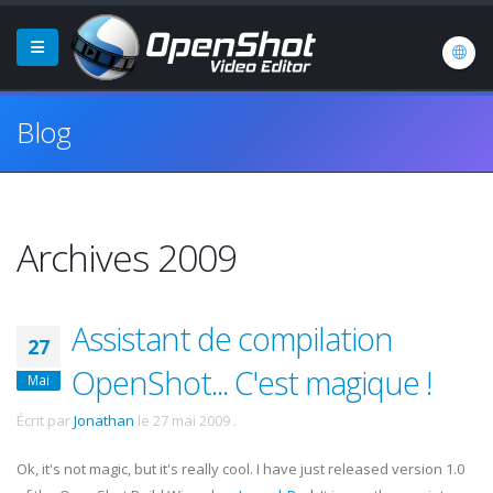
Blog
Archives 2009
Assistant de compilation
27
OpenShot... C'est magique !
Mai
Écrit par
Jonathan
le
27 mai 2009
.
Ok
, it's not magic, but it's really cool. I have just released version 1.0