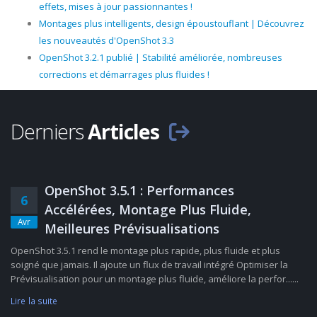
effets, mises à jour passionnantes !
Montages plus intelligents, design époustouflant | Découvrez
les nouveautés d'OpenShot 3.3
OpenShot 3.2.1 publié | Stabilité améliorée, nombreuses
corrections et démarrages plus fluides !
Derniers
Articles
OpenShot 3.5.1 : Performances
6
Accélérées, Montage Plus Fluide,
Avr
Meilleures Prévisualisations
OpenShot 3.5.1 rend le montage plus rapide, plus fluide et plus
soigné que jamais. Il ajoute un flux de travail intégré Optimiser la
Prévisualisation pour un montage plus fluide, améliore la perfor......
Lire la suite