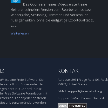
Apr
Das Optimieren eines Videos erstellt eine
kleinere, schnellere Version zum Bearbeiten, sodass
Wiedergabe, Scrubbing, Trimmen und Vorschauen
flüssiger wirken, ohne die endgültige Exportqualität zu
v......
Weiterlesen
NZ
KONTAKT
™ ist eine Freie Software: Sie
Adresse:
2931 Ridge Rd #101, Rockw
terverteilt und/ oder unter den
75032, United States
gen der GNU General Public
E-Mail:
support@openshot.org
der Free Software Foundation mit
 Version 3 oder jeder späteren
Support:
E-Mail
·
Forum
·
Discord
dieser Lizenz verändert werden.