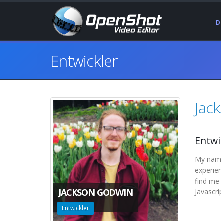
D
Entwickler
Jac
Entwi
My name 
experie
find me 
JACKSON GODWIN
Javascri
Entwickler