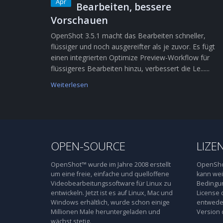
Apr
Bearbeiten, bessere
Vorschauen
OpenShot 3.5.1 macht das Bearbeiten schneller,
flüssiger und noch ausgereifter als je zuvor. Es fügt
einen integrierten Optimize Preview-Workflow für
flüssigeres Bearbeiten hinzu, verbessert die Le......
Weiterlesen
OPEN-SOURCE
LIZE
OpenShot™ wurde im Jahre 2008 erstellt
OpenShot
um eine freie, einfache und quelloffene
kann wei
Videobearbeitungssoftware für Linux zu
Bedingun
entwickeln. Jetzt ist es auf Linux, Mac und
License 
Windows erhältlich, wurde schon einige
entweder
Millionen Male heruntergeladen und
Version 
wächst stetig.