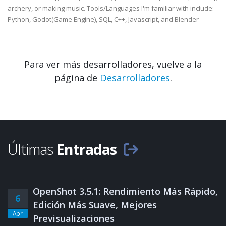
archery, or making music. Tools/Languages I'm familiar with include:
Python, Godot(Game Engine), SQL, C++, Javascript, and Blender
Para ver más desarrolladores, vuelve a la
página de
Desarrolladores
.
Últimas
Entradas
OpenShot 3.5.1: Rendimiento Más Rápido,
6
Edición Más Suave, Mejores
Abr
Previsualizaciones