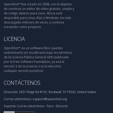
OpenShot™ fue creado en 2008, con el objetivo
de construir un editor de video gratuito, simple y
de código abierto para Linux. Ahora está
disponible para Linux, Mac y Windows, ha sido
descargado millones de veces, y continúa
creciendo como proyecto.
LICENCIA
OpenShot™ es un software libre: puedes
redistribuirlo y/o modificarlo bajo los términos
de la Licencia Pública General GNU publicada
por la Free Software Foundation, ya sea la
versión 3 de la Licencia, o (a tu elección)
cualquier versión posterior.
CONTÁCTENOS
Dirección:
2931 Ridge Rd #101, Rockwall, TX 75032, United States
Correo electrónico:
support@openshot.org
Soporte:
Correo electrónico
·
Foro
·
Discord