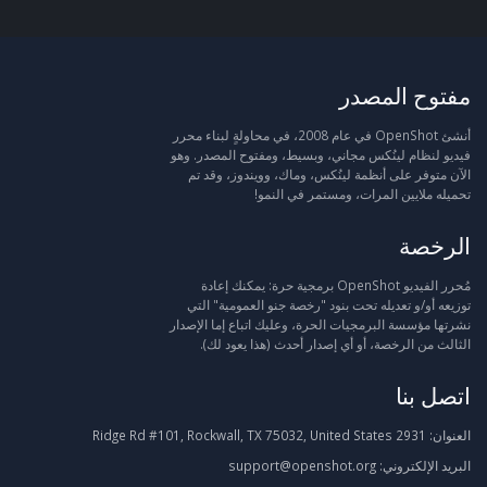
مفتوح المصدر
أنشئ OpenShot في عام 2008، في محاولةٍ لبناء محرر
فيديو لنظام لينُكس مجاني، وبسيط، ومفتوح المصدر. وهو
الآن متوفر على أنظمة لينُكس، وماك، وويندوز، وقد تم
تحميله ملايين المرات، ومستمر في النمو!
الرخصة
مُحرر الفيديو OpenShot برمجية حرة: يمكنك إعادة
توزيعه أو/و تعديله تحت بنود "رخصة جنو العمومية" التي
نشرتها مؤسسة البرمجيات الحرة، وعليك اتباع إما الإصدار
الثالث من الرخصة، أو أي إصدار أحدث (هذا يعود لك).
اتصل بنا
العنوان:
2931 Ridge Rd #101, Rockwall, TX 75032, United States
البريد الإلكتروني:
support@openshot.org