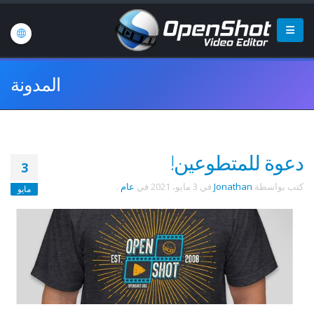
المدونة
دعوة للمتطوعين!
3
كتب بواسطة
Jonathan
في
3 مايو، 2021
في
عام
.
مايو