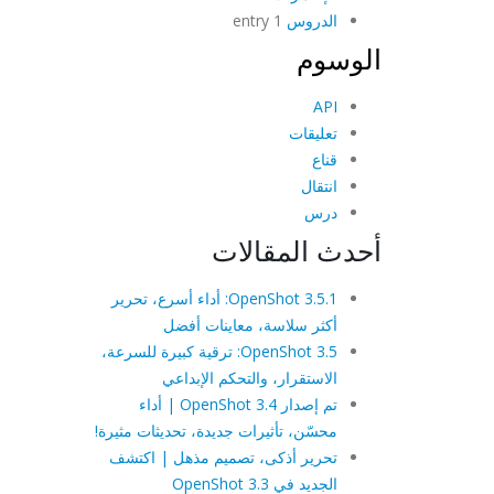
الدروس
1 entry
الوسوم
API
تعليقات
قناع
انتقال
درس
أحدث المقالات
OpenShot 3.5.1: أداء أسرع، تحرير
أكثر سلاسة، معاينات أفضل
OpenShot 3.5: ترقية كبيرة للسرعة،
الاستقرار، والتحكم الإبداعي
تم إصدار OpenShot 3.4 | أداء
محسّن، تأثيرات جديدة، تحديثات مثيرة!
تحرير أذكى، تصميم مذهل | اكتشف
الجديد في OpenShot 3.3