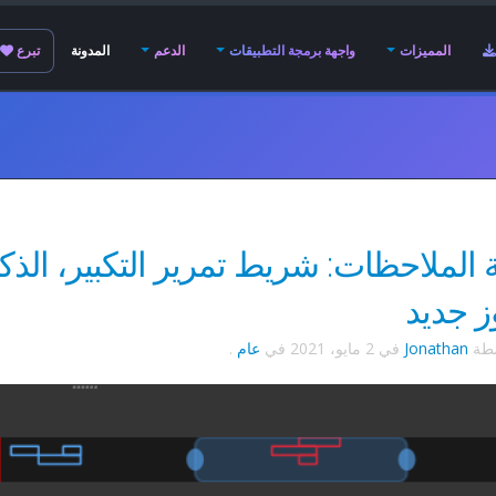
المميزات
واجهة برمجة التطبيقات
الدعم
المدونة
تبرع
الملاحظات: شريط تمرير التكبير، الذكا
ز جديد
سطة
Jonathan
في
2 مايو، 2021
في
عام
.