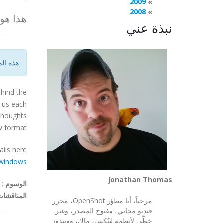
2009
2008
هذا هو 
نبذة عني
هذه الم
ehind the
h us each
 thoughts
w format.
ils here:
windows/
Jonathan Thomas
الوسوم
:
المناقشات
مرحباً، أنا مطوِّر OpenShot، محرر
فيديو مجاني، مفتوح المصدر، وغير
خطَّي لأنظمة لينُكس، ماك، وويندوز.