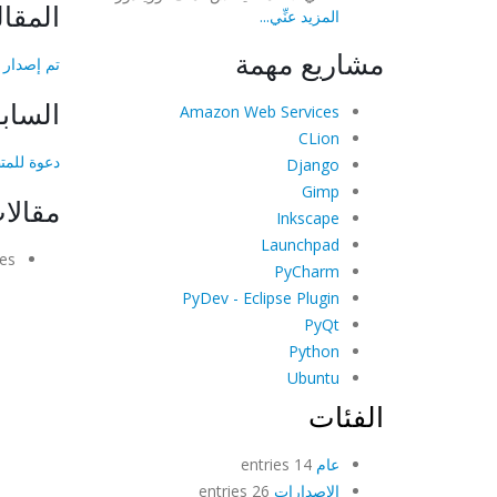
المقال
المزيد عنِّي...
مشاريع مهمة
تم إصدار OpenShot 2.5.1 | مؤثرات محسنة وأداء محسّن
الساب
Amazon Web Services
CLion
دعوة للمت
Django
Gimp
مقالا
Inkscape
Launchpad
es.
PyCharm
PyDev - Eclipse Plugin
PyQt
Python
Ubuntu
الفئات
عام
14 entries
الإصدارات
26 entries