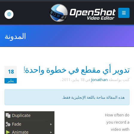
المدونة
تدوير أي مقطع في خطوة واحدة!
18
كتب بواسطة
Jonathan
في
18 يناير، 2011
.
يناير
هذه المقالة متاحة باللغة الإنجليزية فقط.
How often do
you record a
video with