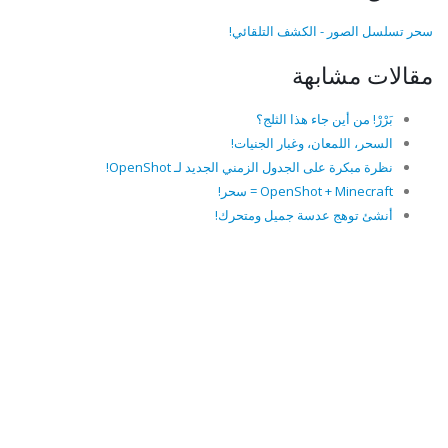
سحر تسلسل الصور - الكشف التلقائي!
مقالات مشابهة
بَرْرْ! من أين جاء هذا الثلج؟
السحر، اللمعان، وغبار الجنيات!
نظرة مبكرة على الجدول الزمني الجديد لـ OpenShot!
OpenShot + Minecraft = سحر!
أنشئ توهج عدسة جميل ومتحرك!