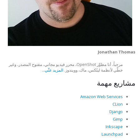
Jonathan Thomas
مرحباً، أنا مطوِّر OpenShot، محرر فيديو مجاني، مفتوح المصدر، وغير
خطَّي لأنظمة لينُكس، ماك، وويندوز.
المزيد عنِّي...
مشاريع مهمة
Amazon Web Services
CLion
Django
Gimp
Inkscape
Launchpad