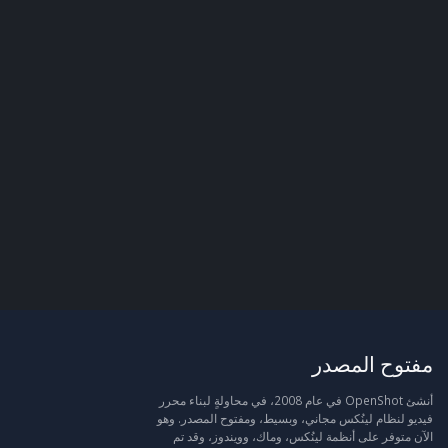
مفتوح المصدر
أنشئ OpenShot في عام 2008، في محاولةٍ لبناء محرر
فيديو لنظام لينُكس مجاني، وبسيط، ومفتوح المصدر. وهو
الآن متوفر على أنظمة لينُكس، وماك، وويندوز، وقد تم