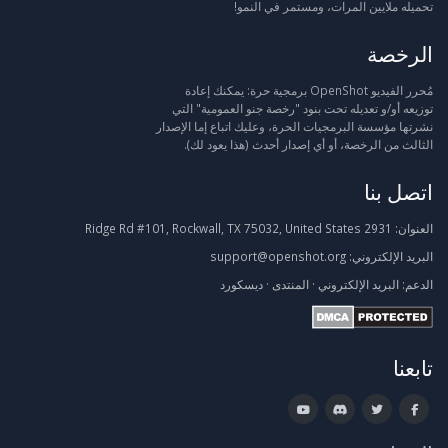
تحميله ملايين المرات، ومستمر في النمو!
الرخصة
مُحرر الفيديو OpenShot برمجية حرة: يمكنك إعادة
توزيعه أو/و تعديله تحت بنود "رخصة جنو العمومية" التي
نشرتها مؤسسة البرمجيات الحرة، وعليك اتباع إما الإصدار
الثالث من الرخصة، أو أي إصدار أحدث (هذا يعود لك).
اتصل بنا
العنوان:
2931 Ridge Rd #101, Rockwall, TX 75032, United States
البريد الإلكتروني:
support@openshot.org
الدعم:
البريد الإلكتروني
·
المنتدى
·
ديسكورد
تابعنا