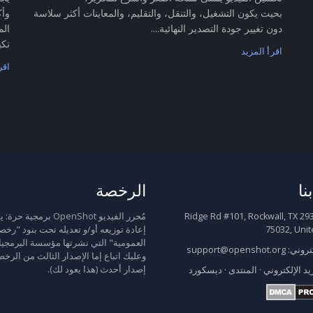
بحيث يكون التشغيل، والتنقل، والتقليم، والمعاينات أكثر سلاسة
وأك
دون تغيير جودة التصدير النهائية....
الم
تكب
اقرأ المزيد
اقر
نا
الرخصة
2931 Ridge Rd #101, Rockwall, TX
مُحرر الفيديو OpenShot برمجية
75032, Unit
إعادة توزيعه أو/و تعديله تحت بنود "رخص
العمومية" التي نشرتها مؤسسة البرمجيا
كتروني:
support@openshot.org
وعليك اتباع إما الإصدار الثالث من الرخص
إصدار أحدث (هذا يعود لك).
يد الإلكتروني
·
المنتدى
·
ديسكورد