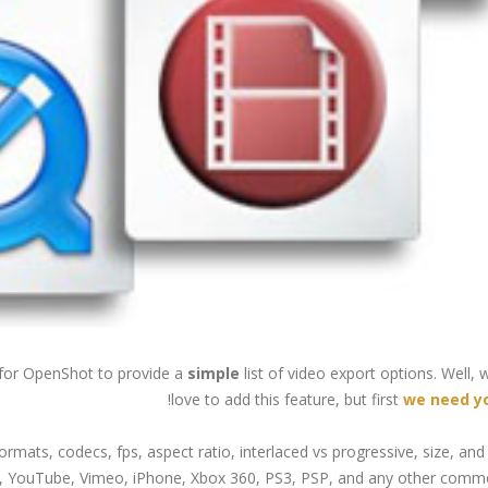
 for OpenShot to provide a
simple
list of video export options. Well,
!
love to add this feature, but first
we need yo
mats, codecs, fps, aspect ratio, interlaced vs progressive, size, and 
y, YouTube, Vimeo, iPhone, Xbox 360, PS3, PSP, and any other comm