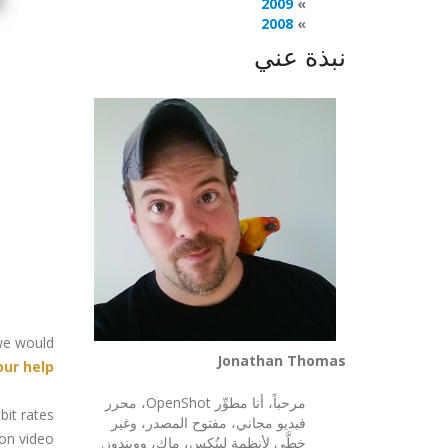
2009
2008
نبذة عني
 we would
Jonathan Thomas
ur help
مرحباً، أنا مطوِّر OpenShot، محرر
bit rates
فيديو مجاني، مفتوح المصدر، وغير
on video
خطَّي لأنظمة لينُكس، ماك، وويندوز.