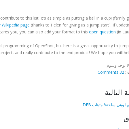
tribute to this list. It's as simple as putting a ball in a cup! (family g
r Wikipedia page
(thanks to Helen for giving us a jump start). If updati
cares you, you can also add your format to this
open question
(in La
al programming of OpenShot, but here is a great opportunity to jump
project, and really contribute to the end product! We hope you will hel
لا توجد وسوم
32 Comments
:
ة التالية
 وهي ساخنة! مثبتات DEB!
ق