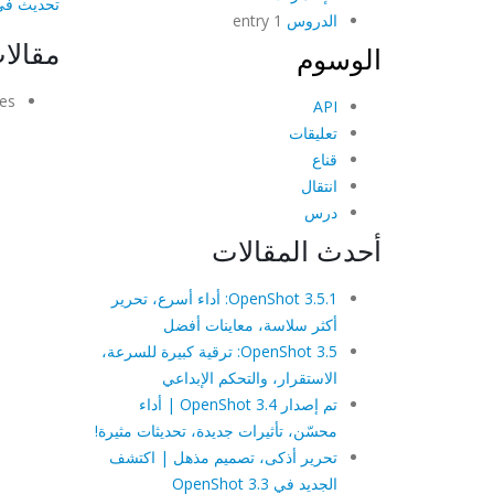
تحديث في 60 ثان
الدروس
1 entry
مقالا
الوسوم
es.
API
تعليقات
قناع
انتقال
درس
أحدث المقالات
OpenShot 3.5.1: أداء أسرع، تحرير
أكثر سلاسة، معاينات أفضل
OpenShot 3.5: ترقية كبيرة للسرعة،
الاستقرار، والتحكم الإبداعي
تم إصدار OpenShot 3.4 | أداء
محسّن، تأثيرات جديدة، تحديثات مثيرة!
تحرير أذكى، تصميم مذهل | اكتشف
الجديد في OpenShot 3.3