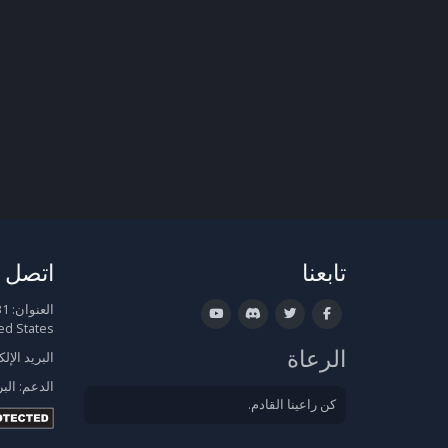
تابعنا
اتصل ب
العنوان:
ed States
الرعاة
البريد الإل
الدعم:
البر
كن راعينا القادم.