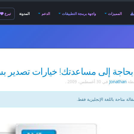
المميزات
واجهة برمجة التطبيقات
الدعم
المدونة
تبرع
بحاجة إلى مساعدتك! خيارات تصدير ب
سطة
Jonathan
في
30 أغسطس، 2009
.
قالة متاحة باللغة الإنجليزية فقط.