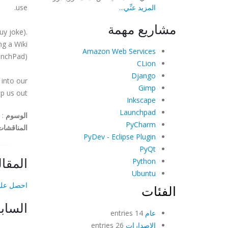
المزيد عنِّي...
use.
مشاريع مهمة
uy joke).
ng a Wiki
Amazon Web Services
unchPad).
CLion
Django
 into our
Gimp
p us out.
Inkscape
Launchpad
الوسوم
:
PyCharm
المناقشات
PyDev - Eclipse Plugin
PyQt
المقال
Python
Ubuntu
احصل عليها
الفئات
الساب
عام
14 entries
الإصدارات
26 entries