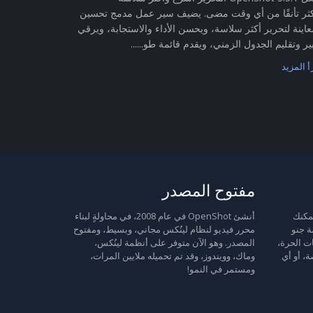
ثر تأنقًا من أي وقت مضى. يضيف سير عمل مدمج تحسين
عاينة لتحرير أكثر سلاسة، ويحسن الأداء والاستجابة، ويرقي
ير وتقليم الجدول الزمني، ويقدم قائمة طو......
أ المزيد
مفتوح المصدر
 حرة: يمكنك
أنشئ OpenShot في عام 2008، في محاولةٍ لبناء
ة جنو
محرر فيديو لنظام لينُكس مجاني، وبسيط، ومفتوح
ت الحرة،
المصدر. وهو الآن متوفر على أنظمة لينُكس،
ة، أو أي
وماك، وويندوز، وقد تم تحميله ملايين المرات،
ومستمر في النمو!