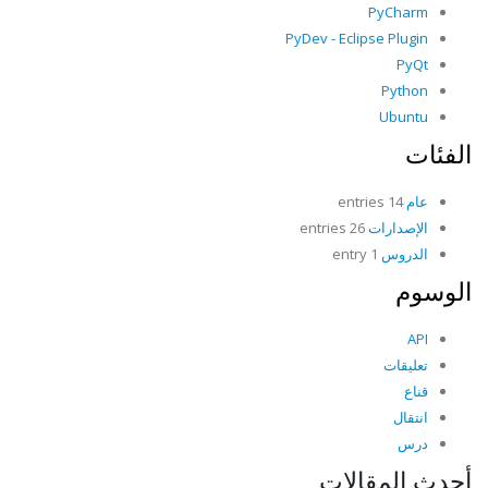
PyCharm
PyDev - Eclipse Plugin
PyQt
Python
Ubuntu
الفئات
عام
14 entries
الإصدارات
26 entries
الدروس
1 entry
الوسوم
API
تعليقات
قناع
انتقال
درس
أحدث المقالات