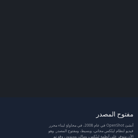
مفتوح المصدر
أنشئ OpenShot في عام 2008، في محاولةٍ لبناء محرر
فيديو لنظام لينُكس مجاني، وبسيط، ومفتوح المصدر. وهو
الآن متوفر على أنظمة لينُكس، وماك، وويندوز، وقد تم