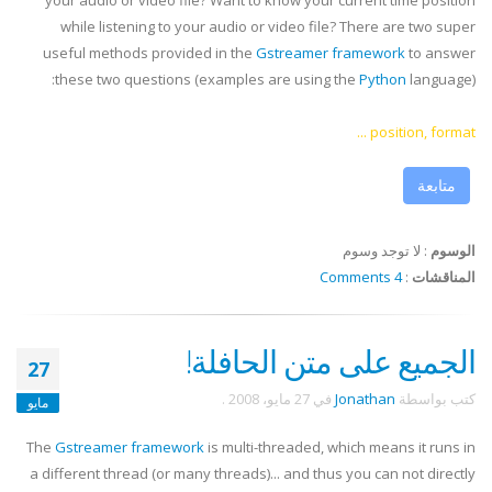
your audio or video file? Want to know your current time position
while listening to your audio or video file? There are two super
useful methods provided in the
Gstreamer
framework
to answer
these two questions (examples are using the
Python
language):
position, format ...
متابعة
الوسوم
:
لا توجد وسوم
المناقشات
:
4 Comments
الجميع على متن الحافلة!
27
كتب بواسطة
Jonathan
في
27 مايو، 2008
.
مايو
The
Gstreamer
framework
is multi-threaded, which means it runs in
a different thread (or many threads)... and thus you can not directly