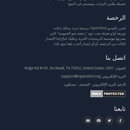
تحميله ملايين المرات، ومستمر في النمو!
الرخصة
مُحرر الفيديو OpenShot برمجية حرة: يمكنك إعادة
توزيعه أو/و تعديله تحت بنود "رخصة جنو العمومية" التي
نشرتها مؤسسة البرمجيات الحرة، وعليك اتباع إما الإصدار
الثالث من الرخصة، أو أي إصدار أحدث (هذا يعود لك).
اتصل بنا
العنوان:
2931 Ridge Rd #101, Rockwall, TX 75032, United States
البريد الإلكتروني:
support@openshot.org
الدعم:
البريد الإلكتروني
·
المنتدى
·
ديسكورد
تابعنا