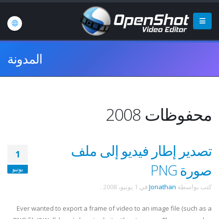
المدونة
محفوظات 2008
تصدير إطار فيديو إلى ملف
1
صورة PNG
يونيو
كتب بواسطة
Jonathan
في
1 يونيو، 2008
.
Ever wanted to export a frame of video to an image file (such as a