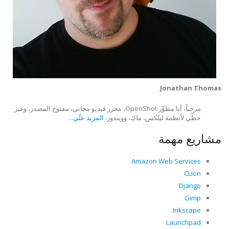
Jonathan Thomas
مرحباً، أنا مطوِّر OpenShot، محرر فيديو مجاني، مفتوح المصدر، وغير
خطَّي لأنظمة لينُكس، ماك، وويندوز.
المزيد عنِّي...
مشاريع مهمة
Amazon Web Services
CLion
Django
Gimp
Inkscape
Launchpad