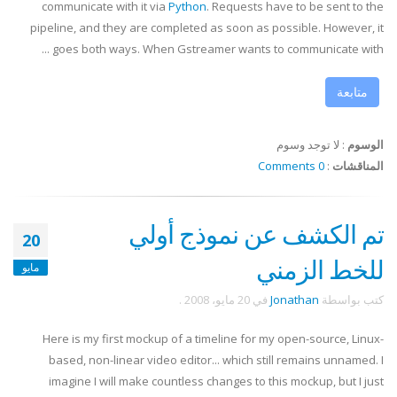
communicate with it via
Python
. Requests have to be sent to the
pipeline, and they are completed as soon as possible. However, it
goes both ways. When
Gstreamer
wants to communicate with ...
متابعة
الوسوم
:
لا توجد وسوم
المناقشات
:
0 Comments
تم الكشف عن نموذج أولي
20
للخط الزمني
مايو
كتب بواسطة
Jonathan
في
20 مايو، 2008
.
Here is my first
mockup
of a timeline for my open-source, Linux-
based, non-linear video editor... which still remains unnamed. I
imagine I will make countless changes to this
mockup
, but I just