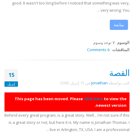
good. It wasn't too long before I noticed that something was very,
very wrong. You ...
متابعة
الوسوم
:
لا توجد وسوم
المناقشات
:
6 Comments
القصة
15
كتب بواسطة
Jonathan
في
15 إبريل، 2008
.
إبريل
This page has been moved. Please
click here
to view the
newest version.
Behind every great program, is a great story. Well... I'm not sure if this
is a great story or not, but here it is. My name is Jonathan Thomas. I
live in Arlington, TX, USA. I am a professional ...