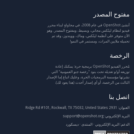
مفتوح المصدر
أنشئ OpenShot في عام 2008، في محاولةٍ لبناء محرر
فيديو لنظام لينُكس مجاني، وبسيط، ومفتوح المصدر. وهو
الآن متوفر على أنظمة لينُكس، وماك، وويندوز، وقد تم
تحميله ملايين المرات، ومستمر في النمو!
الرخصة
مُحرر الفيديو OpenShot برمجية حرة: يمكنك إعادة
توزيعه أو/و تعديله تحت بنود "رخصة جنو العمومية" التي
نشرتها مؤسسة البرمجيات الحرة، وعليك اتباع إما الإصدار
الثالث من الرخصة، أو أي إصدار أحدث (هذا يعود لك).
اتصل بنا
العنوان:
2931 Ridge Rd #101, Rockwall, TX 75032, United States
البريد الإلكتروني:
support@openshot.org
الدعم:
البريد الإلكتروني
·
المنتدى
·
ديسكورد