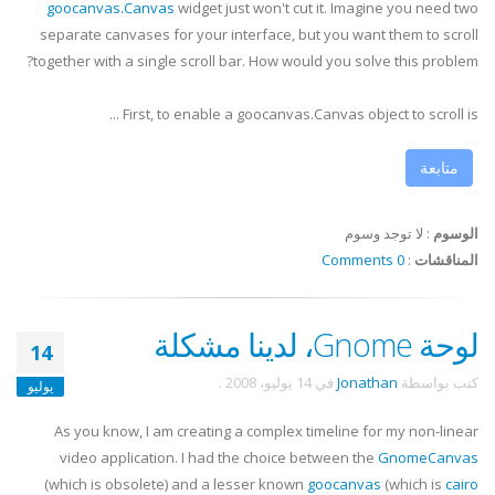
goocanvas
.Canvas
widget just won't cut it. Imagine you need two
separate canvases for your interface, but you want them to scroll
together with a single scroll bar. How would you solve this problem?
First, to enable a
goocanvas
.Canvas object to scroll is ...
متابعة
الوسوم
:
لا توجد وسوم
المناقشات
:
0 Comments
لوحة Gnome، لدينا مشكلة
14
كتب بواسطة
Jonathan
في
14 يوليو، 2008
.
يوليو
As you know, I am creating a complex timeline for my non-linear
video application. I had the choice between the
GnomeCanvas
(which is obsolete) and a lesser known
goocanvas
(which is
cairo