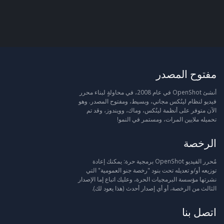
مفتوح المصدر
أنشئ OpenShot في عام 2008، في محاولةٍ لبناء محرر
فيديو لنظام لينُكس مجاني، وبسيط، ومفتوح المصدر. وهو
الآن متوفر على أنظمة لينُكس، وماك، وويندوز، وقد تم
تحميله ملايين المرات، ومستمر في النمو!
الرخصة
مُحرر الفيديو OpenShot برمجية حرة: يمكنك إعادة
توزيعه أو/و تعديله تحت بنود "رخصة جنو العمومية" التي
نشرتها مؤسسة البرمجيات الحرة، وعليك اتباع إما الإصدار
الثالث من الرخصة، أو أي إصدار أحدث (هذا يعود لك).
اتصل بنا