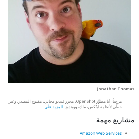
Jonathan Thomas
مرحباً، أنا مطوِّر OpenShot، محرر فيديو مجاني، مفتوح المصدر، وغير
خطَّي لأنظمة لينُكس، ماك، وويندوز.
المزيد عنِّي...
مشاريع مهمة
Amazon Web Services