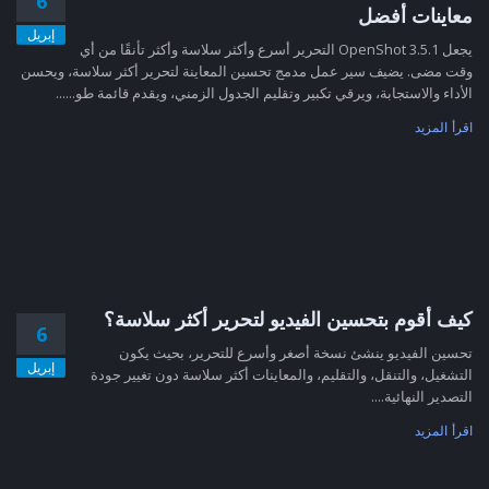
6
معاينات أفضل
إبريل
يجعل OpenShot 3.5.1 التحرير أسرع وأكثر سلاسة وأكثر تأنقًا من أي
وقت مضى. يضيف سير عمل مدمج تحسين المعاينة لتحرير أكثر سلاسة، ويحسن
الأداء والاستجابة، ويرقي تكبير وتقليم الجدول الزمني، ويقدم قائمة طو......
اقرأ المزيد
كيف أقوم بتحسين الفيديو لتحرير أكثر سلاسة؟
6
تحسين الفيديو ينشئ نسخة أصغر وأسرع للتحرير، بحيث يكون
إبريل
التشغيل، والتنقل، والتقليم، والمعاينات أكثر سلاسة دون تغيير جودة
التصدير النهائية....
اقرأ المزيد