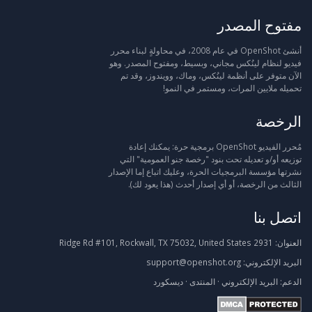
مفتوح المصدر
أنشئ OpenShot في عام 2008، في محاولةٍ لبناء محرر
فيديو لنظام لينُكس مجاني، وبسيط، ومفتوح المصدر. وهو
الآن متوفر على أنظمة لينُكس، وماك، وويندوز، وقد تم
تحميله ملايين المرات، ومستمر في النمو!
الرخصة
مُحرر الفيديو OpenShot برمجية حرة: يمكنك إعادة
توزيعه أو/و تعديله تحت بنود "رخصة جنو العمومية" التي
نشرتها مؤسسة البرمجيات الحرة، وعليك اتباع إما الإصدار
الثالث من الرخصة، أو أي إصدار أحدث (هذا يعود لك).
اتصل بنا
العنوان:
2931 Ridge Rd #101, Rockwall, TX 75032, United States
البريد الإلكتروني:
support@openshot.org
الدعم:
البريد الإلكتروني
·
المنتدى
·
ديسكورد