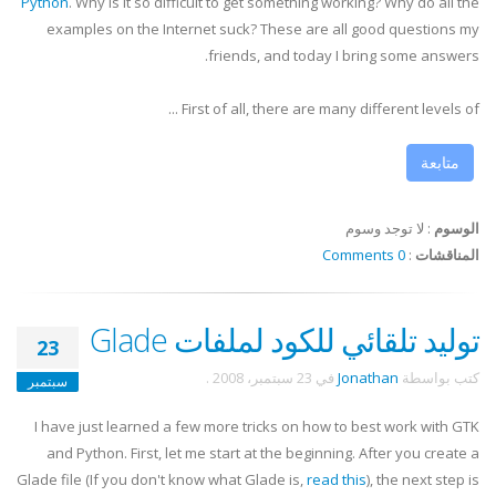
Python
. Why is it so difficult to get something working? Why do all the
examples on the Internet suck? These are all good questions my
friends, and today I bring some answers.
First of all, there are many different levels of ...
متابعة
الوسوم
:
لا توجد وسوم
المناقشات
:
0 Comments
توليد تلقائي للكود لملفات Glade
23
كتب بواسطة
Jonathan
في
23 سبتمبر، 2008
.
سبتمبر
I have just learned a few more tricks on how to best work with
GTK
and Python. First, let me start at the beginning. After you create a
Glade file (If you don't know what Glade is,
read this
), the next step is