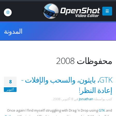
المدونة
محفوظات 2008
GTK، بايثون، والسحب والإفلات -
8
إعادة النظر!
أكتوبر
كتب بواسطة
Jonathan
في
8 أكتوبر، 2008
.
Once again I find myself struggling with Drag 'n Drop using
GTK
and