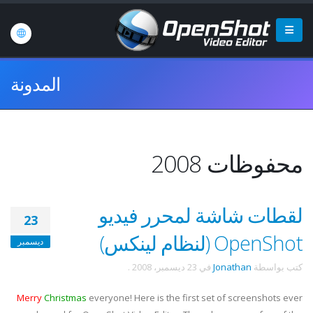
المدونة
محفوظات 2008
لقطات شاشة لمحرر فيديو
23
OpenShot (لنظام لينكس)
ديسمبر
كتب بواسطة
Jonathan
في
23 ديسمبر، 2008
.
Merry
Christmas
everyone! Here is the first set of screenshots ever