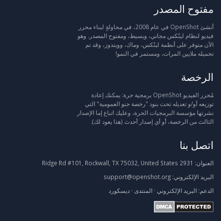
مفتوح المصدر
أنشئ OpenShot في عام 2008، في محاولةٍ لبناء محرر
فيديو لنظام لينُكس مجاني، وبسيط، ومفتوح المصدر. وهو
الآن متوفر على أنظمة لينُكس، وماك، وويندوز، وقد تم
تحميله ملايين المرات، ومستمر في النمو!
الرخصة
مُحرر الفيديو OpenShot برمجية حرة: يمكنك إعادة
توزيعه أو/و تعديله تحت بنود "رخصة جنو العمومية" التي
نشرتها مؤسسة البرمجيات الحرة، وعليك اتباع إما الإصدار
الثالث من الرخصة، أو أي إصدار أحدث (هذا يعود لك).
اتصل بنا
العنوان:
2931 Ridge Rd #101, Rockwall, TX 75032, United States
البريد الإلكتروني:
support@openshot.org
الدعم:
البريد الإلكتروني
·
المنتدى
·
ديسكورد