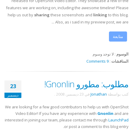
released for OpenShot Video Editor. They showcase a few of the
features we are working on, including the awesome timeline! Please
help us out by
sharing
these screenshots and
linking
to this blog.
Also, as i said in my preview post, we are ...
متابعة
الوسوم
:
لا توجد وسوم
المناقشات
:
9 Comments
مطلوب: مطورو Gnonlin!
23
كتب بواسطة
Jonathan
في
23 ديسمبر، 2008
.
ديسمبر
We are looking for a few good contributors to help us with OpenShot
Video Editor! If you have any experience with
Gnonlin
and are
interested in joining our team, please contact me through
LaunchPad
or post a comment to this blog entry.