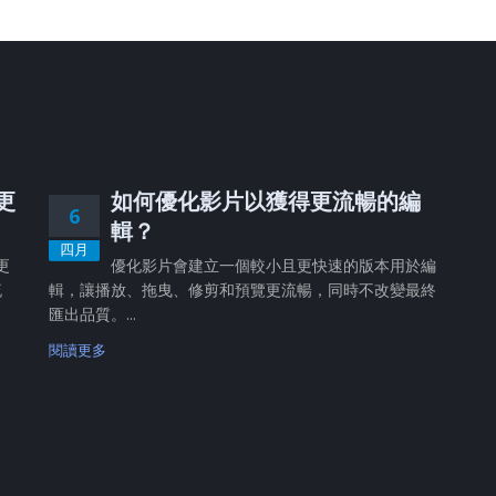
、更
如何優化影片以獲得更流暢的編
6
輯？
四月
更
優化影片會建立一個較小且更快速的版本用於編
流
輯，讓播放、拖曳、修剪和預覽更流暢，同時不改變最終
匯出品質。...
閱讀更多