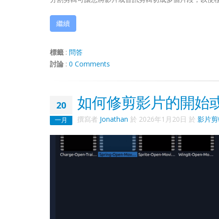
繼續
標籤
:
問答
討論
:
0 Comments
如何修剪影片的開始
20
撰寫者
Jonathan
於
2026年1月20日
於
影片剪
一月