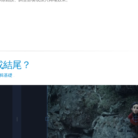
或結尾？
輯基礎
.