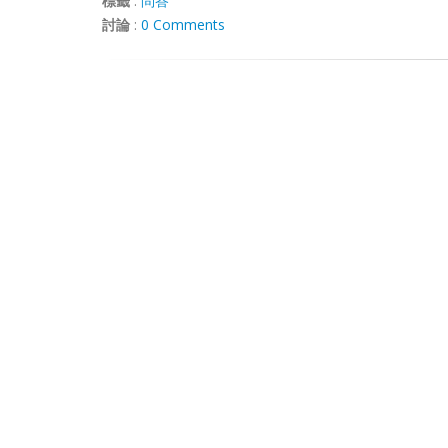
標籤
:
問答
討論
:
0 Comments