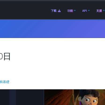
下載
功能
API
支援
0日
輯基礎
.