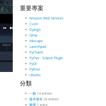
重要專案
Amazon Web Services
CLion
Django
Gimp
Inkscape
Launchpad
PyCharm
PyDev - Eclipse Plugin
PyQt
Python
Ubuntu
分類
一般
14 entries
版本發布
26 entries
教學
1 entry