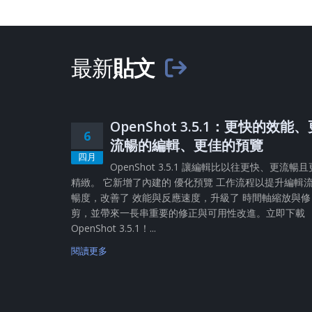
最新
貼文
OpenShot 3.5.1：更快的效能
6
流暢的編輯、更佳的預覽
四月
OpenShot 3.5.1 讓編輯比以往更快、更流暢且
精緻。 它新增了內建的 優化預覽 工作流程以提升編輯
暢度，改善了 效能與反應速度，升級了 時間軸縮放與修
剪，並帶來一長串重要的修正與可用性改進。立即下載
OpenShot 3.5.1！...
閱讀更多