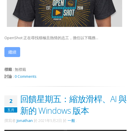
OpenShot 正在尋找積極且熱情的志工，擔任以下職務...
繼續
標籤
:
無標籤
討論
:
0 Comments
回饋星期五：縮放滑桿、AI 與
2
新的 Windows 版本
五月
撰寫者
Jonathan
於
2021年5月2日
於
一般
.