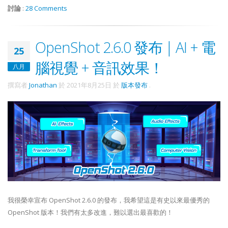
討論
:
28 Comments
OpenShot 2.6.0 發布 | AI + 電
25
腦視覺 + 音訊效果！
八月
撰寫者
Jonathan
於
2021年8月25日
於
版本發布
.
我很榮幸宣布 OpenShot 2.6.0 的發布，我希望這是有史以來最優秀的
OpenShot 版本！我們有太多改進，難以選出最喜歡的！