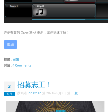
許多有趣的 OpenShot 更新，讓你快速了解！
繼續
標籤
:
回饋
討論
:
4 Comments
招募志工！
3
撰寫者
Jonathan
於
2021年5月3日
於
一般
.
五月