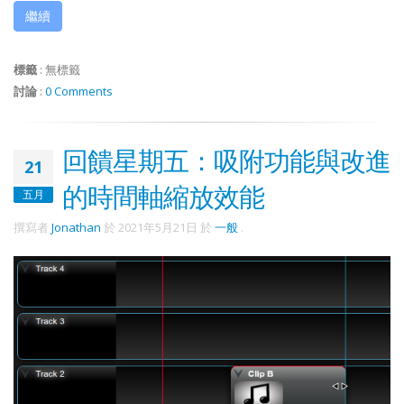
繼續
標籤
:
無標籤
討論
:
0 Comments
回饋星期五：吸附功能與改進
21
的時間軸縮放效能
五月
撰寫者
Jonathan
於
2021年5月21日
於
一般
.