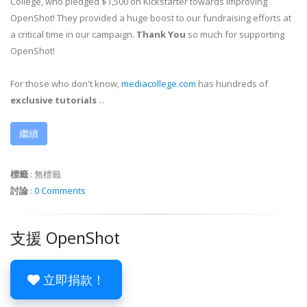
College, who pledged $1,500 on Kickstarter towards improving
OpenShot! They provided a huge boost to our fundraising efforts at
a critical time in our campaign.
Thank You
so much for supporting
OpenShot!
For those who don't know,
mediacollege.com
has hundreds of
exclusive tutorials
...
繼續
標籤
:
無標籤
討論
:
0 Comments
支援 OpenShot
立即捐款！