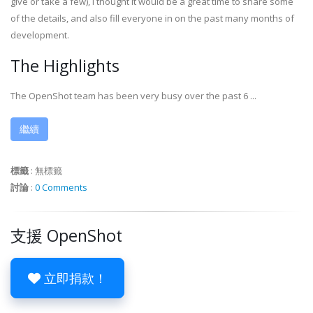
give or take a few), I thought it would be a great time to share some
of the details, and also fill everyone in on the past many months of
development.
The Highlights
The OpenShot team has been very busy over the past 6 ...
繼續
標籤
:
無標籤
討論
:
0 Comments
支援 OpenShot
立即捐款！