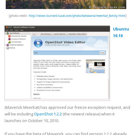
[photo credit:
http://www.burrard-lucas.com/photo/botswana/meerkat_family.html
]
Ubuntu
10.10
(Maverick Meerkat) has approved our freeze exception request, and
will be including
OpenShot 1.2.2
(the newest release) when it
launches on October 10, 2010.
If you have the beta of Maverick, you can find version 1.2.2 already