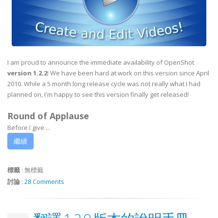
I am proud to announce the immediate availability of OpenShot
version 1.2.2
! We have been hard at work on this version since April
2010. While a 5 month long release cycle was not really what I had
planned on, I'm happy to see this version finally get released!
Round of Applause
Before I give ...
繼續
標籤
:
無標籤
討論
:
28 Comments