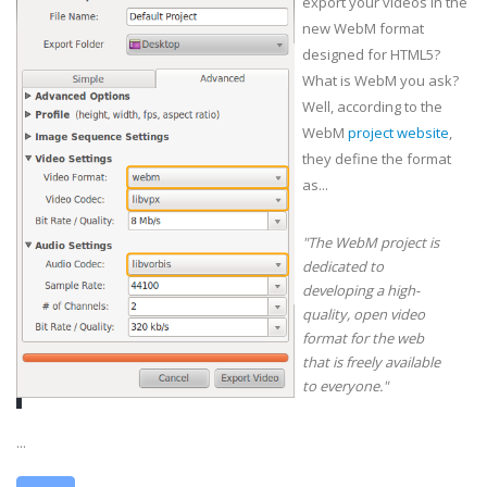
export your videos in the
new WebM format
designed for HTML5?
What is WebM you ask?
Well, according to the
WebM
project website
,
they define the format
as...
"The WebM project is
dedicated to
developing a high-
quality, open video
format for the web
that is freely available
to everyone."
...