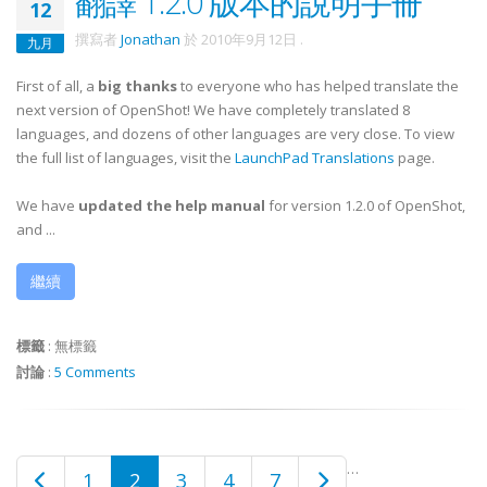
翻譯 1.2.0 版本的說明手冊
12
撰寫者
Jonathan
於
2010年9月12日
.
九月
First of all, a
big thanks
to everyone who has helped translate the
next version of OpenShot! We have completely translated 8
languages, and dozens of other languages are very close. To view
the full list of languages, visit the
LaunchPad Translations
page.
We have
updated the help manual
for version 1.2.0 of OpenShot,
and ...
繼續
標籤
:
無標籤
討論
:
5 Comments
…
1
2
3
4
7