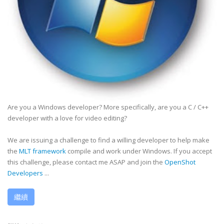
Are you a Windows developer? More specifically, are you a C / C++
developer with a love for video editing?
We are issuing a challenge to find a willing developer to help make
the
MLT framework
compile and work under Windows. If you accept
this challenge, please contact me ASAP and join the
OpenShot
Developers
...
繼續