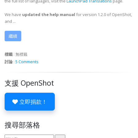
the full list of languages, visit the
LaunchPad Translations
page.
We have
updated the help manual
for version 1.2.0 of OpenShot,
and ...
繼續
標籤
:
無標籤
討論
:
5 Comments
支援 OpenShot
立即捐款！
搜尋部落格