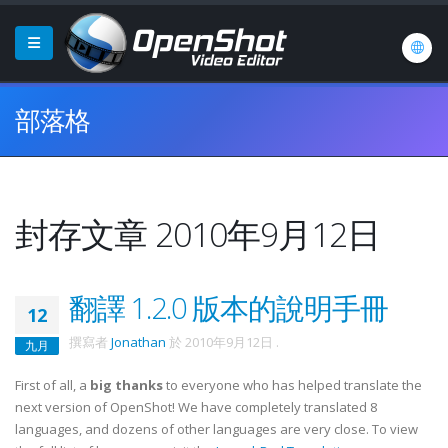
部落格
封存文章 2010年9月12日
翻譯 1.2.0 版本的說明手冊
12
撰寫者
Jonathan
於
2010年9月12日
.
九月
First of all, a
big thanks
to everyone who has helped translate the
next version of OpenShot! We have completely translated 8
languages, and dozens of other languages are very close. To view