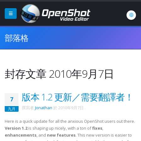
部落格
封存文章 2010年9月7日
版本 1.2 更新／需要翻譯者！
7
撰寫者
Jonathan
於
2010年9月7日
.
九月
Here is a quick update for all the anxious OpenShot users out there.
Version 1.2
is shaping up nicely, with a ton of
fixes
,
enhancements
, and
new features
. This new version is easier to