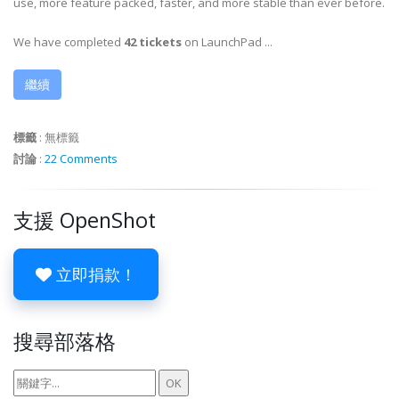
use, more feature packed, faster, and more stable than ever before.
We have completed
42 tickets
on LaunchPad ...
繼續
標籤
:
無標籤
討論
:
22 Comments
支援 OpenShot
立即捐款！
搜尋部落格