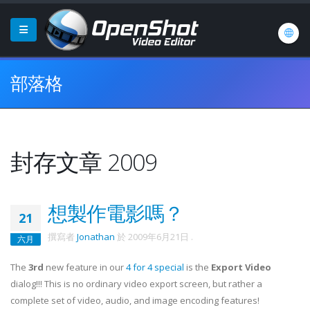
部落格
封存文章 2009
想製作電影嗎？
21
撰寫者
Jonathan
於
2009年6月21日
.
六月
The
3rd
new feature in our
4 for 4 special
is the
Export Video
dialog!!! This is no ordinary video export screen, but rather a
complete set of video, audio, and image encoding features!