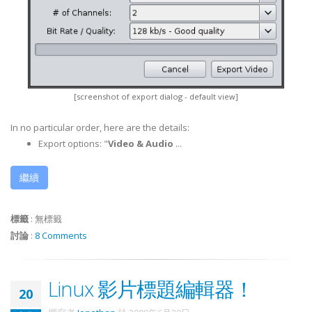
[screenshot of export dialog - default view]
In no particular order, here are the details:
Export options: "
Video & Audio
...
繼續
標籤
:
無標籤
討論
:
8 Comments
Linux 影片標題編輯器！
20