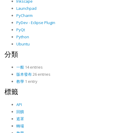
Inkscape
Launchpad
PyCharm
PyDev - Eclipse Plugin
PyQt
Python
Ubuntu
分類
一般
14 entries
版本發布
26 entries
教學
1 entry
標籤
API
回饋
遮罩
轉場