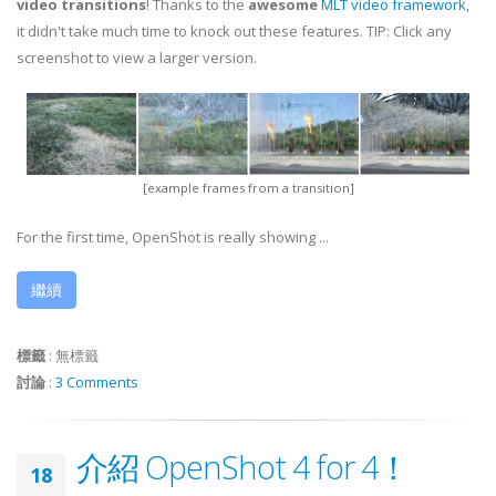
video transitions
! Thanks to the
awesome
MLT video framework
,
it didn't take much time to knock out these features. TIP: Click any
screenshot to view a larger version.
[example frames from a transition]
For the first time, OpenShot is really showing ...
繼續
標籤
:
無標籤
討論
:
3 Comments
介紹 OpenShot 4 for 4！
18