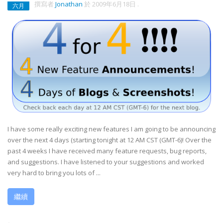
撰寫者
Jonathan
於
2009年6月18日
.
六月
I have some really exciting new features I am going to be announcing
over the next 4 days (starting tonight at 12 AM CST (GMT-6)! Over the
past 4 weeks I have received many feature requests, bug reports,
and suggestions. I have listened to your suggestions and worked
very hard to bring you lots of ...
繼續