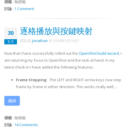
標籤
:
無標籤
討論
:
1 Comment
逐格播放與按鍵映射
30
撰寫者
Jonathan
於
2009年5月30日
.
五月
Now that I have successfully rolled out the
OpenShot build wizard
, I
am returning my focus to OpenShot and the task at hand. In my
latest check-in I have added the following features:
Frame Stepping
- The LEFT and RIGHT arrow keys now step
frame by frame in either direction. This works really well, ...
繼續
標籤
:
無標籤
討論
:
14 Comments