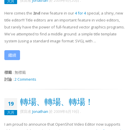
撰寫者
Jonathan
於
2009年6月20日
.
六月
Here comes the
2nd
new feature in our
4 for 4
special, a shiny, new
title editor!!! Title editors are an important feature in video editors,
but rarely have the power of full-featured vector graphics programs.
We've attempted to find a middle ground: a simple title template
system (using a standard image format: SVG), with ...
繼續
標籤
:
無標籤
討論
:
2 Comments
轉場、轉場、轉場！
19
撰寫者
Jonathan
於
2009年6月19日
.
六月
I am proud to announce that OpenShot Video Editor now supports