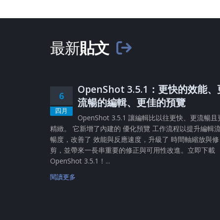
最新
貼文
OpenShot 3.5.1：更快的效能
6
流暢的編輯、更佳的預覽
四月
OpenShot 3.5.1 讓編輯比以往更快、更流暢且
精緻。 它新增了內建的 優化預覽 工作流程以提升編輯
暢度，改善了 效能與反應速度，升級了 時間軸縮放與修
剪，並帶來一長串重要的修正與可用性改進。立即下載
OpenShot 3.5.1！...
閱讀更多