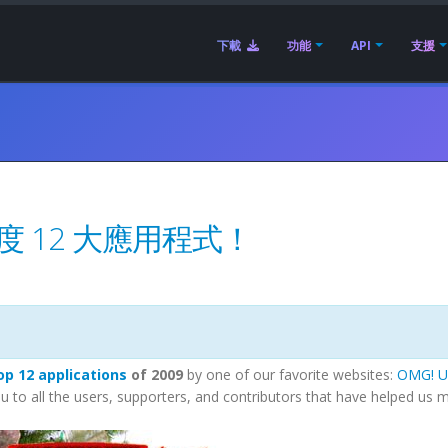
下載
功能
API
支援
 年度 12 大應用程式！
op 12 applications
of 2009
by one of our favorite websites:
OMG! U
 you to all the users, supporters, and contributors that have helped us 