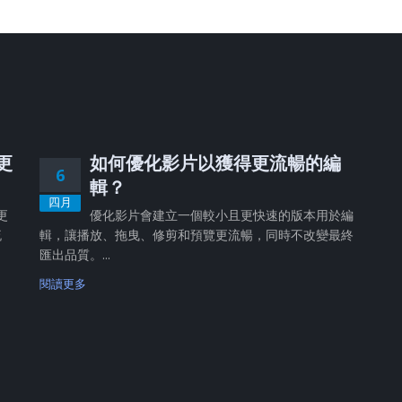
、更
如何優化影片以獲得更流暢的編
6
輯？
四月
更
優化影片會建立一個較小且更快速的版本用於編
流
輯，讓播放、拖曳、修剪和預覽更流暢，同時不改變最終
匯出品質。...
閱讀更多