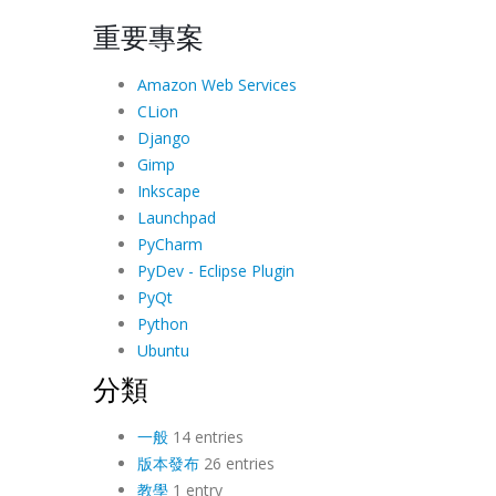
重要專案
Amazon Web Services
CLion
Django
Gimp
Inkscape
Launchpad
PyCharm
PyDev - Eclipse Plugin
PyQt
Python
Ubuntu
分類
一般
14 entries
版本發布
26 entries
教學
1 entry