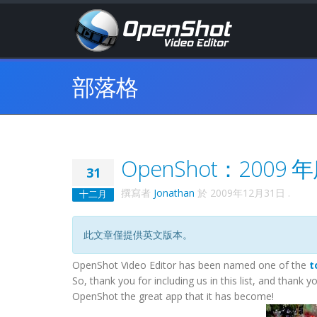
部落格
OpenShot：2009
31
撰寫者
Jonathan
於
2009年12月31日
.
十二月
此文章僅提供英文版本。
OpenShot Video Editor has been named one of the
t
So, thank you for including us in this list, and thank
OpenShot the great app that it has become!