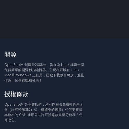
開源
OpenShot™ 創建於2008年，旨在為 Linux 構建一個
免費簡單的開源影片編輯器。它現在可以在 Linux，
Mac 和 Windows 上使用，已被下載數百萬次，並且
作為一個專案繼續發展！
授權條款
OpenShot™ 是免費軟體：您可以根據免費軟件基金
會（許可證第3版）或（根據您的選擇）任何更新版
本發布的 GNU 通用公共許可證條款重新分發和 / 或
修改它。