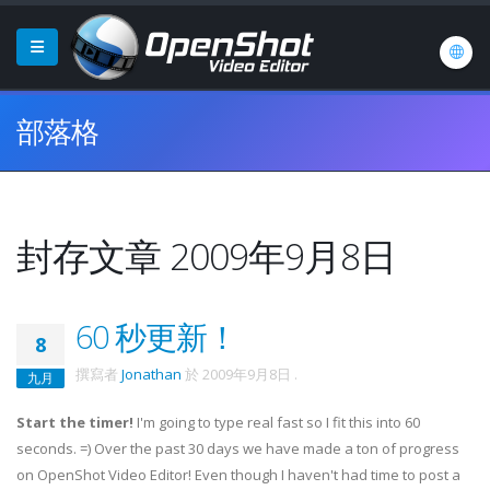
部落格
封存文章 2009年9月8日
60 秒更新！
8
撰寫者
Jonathan
於
2009年9月8日
.
九月
Start the timer!
I'm going to type real fast so I fit this into 60
seconds. =) Over the past 30 days we have made a ton of progress
on OpenShot Video Editor! Even though I haven't had time to post a