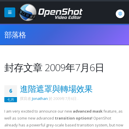
部落格
封存文章 2009年7月6日
進階遮罩與轉場效果
6
撰寫者
Jonathan
於
2009年7月6日
.
七月
I am very excited to announce our new
advanced mask
feature, as
well as some new advanced
transition options!
OpenShot
already has a powerful grey-scale based transition system, but now