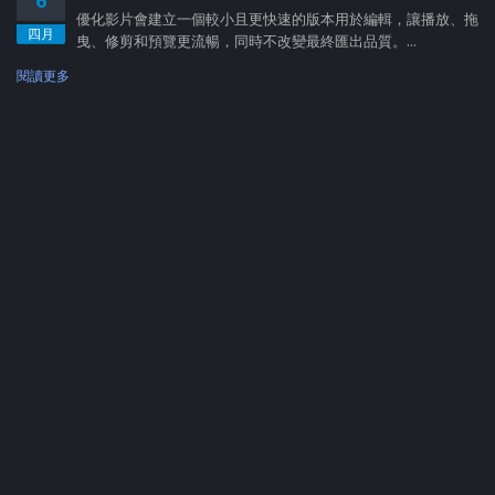
6
優化影片會建立一個較小且更快速的版本用於編輯，讓播放、拖
四月
曳、修剪和預覽更流暢，同時不改變最終匯出品質。...
閱讀更多