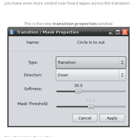
you have even more control over how it wipes across the transition.
This is the new
transition properties
window: