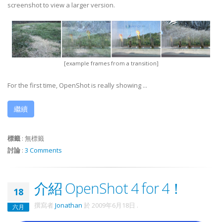
screenshot to view a larger version.
[example frames from a transition]
For the first time, OpenShot is really showing ...
繼續
標籤
:
無標籤
討論
:
3 Comments
介紹 OpenShot 4 for 4！
18
撰寫者
Jonathan
於
2009年6月18日
.
六月