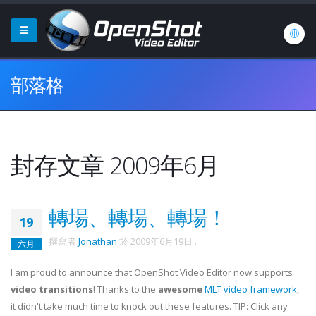
部落格
封存文章 2009年6月
轉場、轉場、轉場！
19
撰寫者
Jonathan
於
2009年6月19日
.
六月
I am proud to announce that OpenShot Video Editor now supports
video transitions
! Thanks to the
awesome
MLT video framework
,
it didn't take much time to knock out these features. TIP: Click any