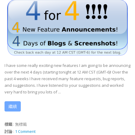
I have some really exciting new features I am going to be announcing
over the next 4 days (starting tonight at 12 AM CST (GMT-6)! Over the
past 4 weeks I have received many feature requests, bug reports,
and suggestions. I have listened to your suggestions and worked
very hard to bring you lots of ...
繼續
標籤
:
無標籤
討論
:
1 Comment