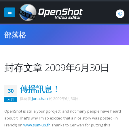
部落格
封存文章 2009年6月30日
傳播訊息！
30
撰寫者
Jonathan
於
2009年6月30日
.
六月
OpenShot is still a young project, and not many people have heard
about it. That's why I'm so excited that a nice story was posted (in
French) on
www.sum-up.fr
. Thanks to Cenwen for putting this