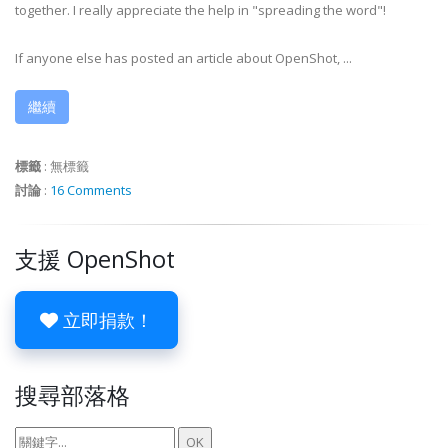
together. I really appreciate the help in "spreading the word"!
If anyone else has posted an article about OpenShot, ...
繼續
標籤
:
無標籤
討論
:
16 Comments
支援 OpenShot
立即捐款！
搜尋部落格