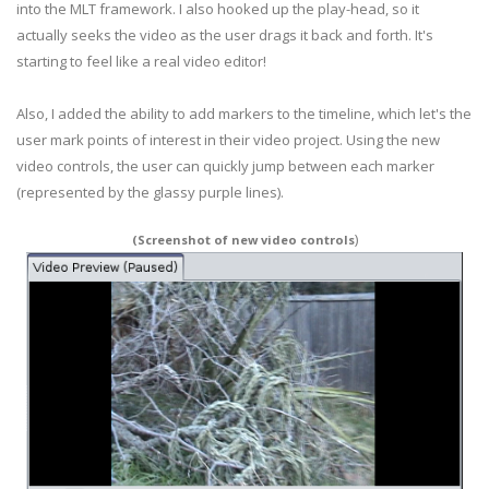
into the MLT framework. I also hooked up the play-head, so it
actually seeks the video as the user drags it back and forth. It's
starting to feel like a real video editor!
Also, I added the ability to add markers to the timeline, which let's the
user mark points of interest in their video project. Using the new
video controls, the user can quickly jump between each marker
(represented by the glassy purple lines).
)
(Screenshot of new video controls