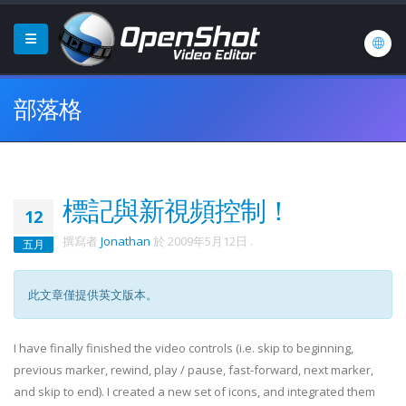
部落格
標記與新視頻控制！
12
撰寫者
Jonathan
於
2009年5月12日
.
五月
此文章僅提供英文版本。
I have finally finished the video controls (i.e. skip to beginning,
previous marker, rewind, play / pause, fast-forward, next marker,
and skip to end). I created a new set of icons, and integrated them