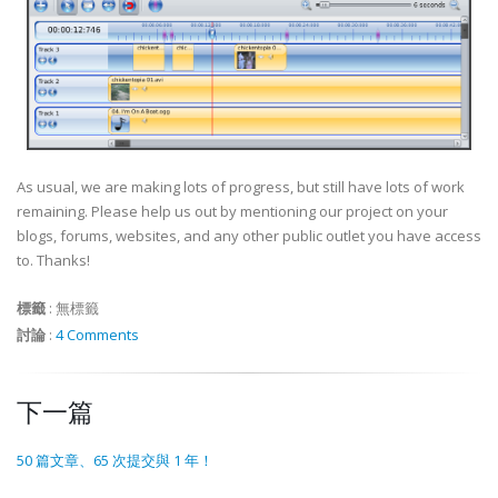
As usual, we are making lots of progress, but still have lots of work
remaining. Please help us out by mentioning our project on your
blogs, forums, websites, and any other public outlet you have access
to. Thanks!
標籤
:
無標籤
討論
:
4 Comments
下一篇
50 篇文章、65 次提交與 1 年！